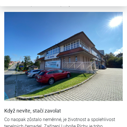
klientům rádi postaráme,”
doplňuje Jana Poloková.
Když nevíte, stačí zavolat
Co naopak zůstalo neměnné, je životnost a spolehlivost
tepelných čerpadel. Zařízení Luboše Píchy je toho