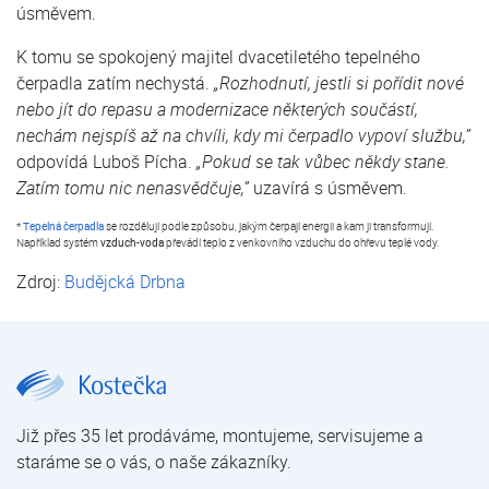
úsměvem.
K tomu se spokojený majitel dvacetiletého tepelného
čerpadla zatím nechystá.
„Rozhodnutí, jestli si pořídit nové
nebo jít do repasu a modernizace některých součástí,
nechám nejspíš až na chvíli, kdy mi čerpadlo vypoví službu,”
odpovídá Luboš Pícha.
„Pokud se tak vůbec někdy stane.
Zatím tomu nic nenasvědčuje,”
uzavírá s úsměvem.
*
Tepelná čerpadla
se rozdělují podle způsobu, jakým čerpají energii a kam ji transformují.
Například systém
vzduch-voda
převádí teplo z venkovního vzduchu do ohřevu teplé vody.
Zdroj:
Budějcká Drbna
Tepelné čerpadlo mám dvacet let a nedám na něj dopustit, říká jeden z prvních zákazníků firmy Kostečka | Články a videa | Kostečka GROUP - klimatizace | tepelná čerpadla | úprava vody
Již přes 35 let prodáváme, montujeme, servisujeme a
staráme se o vás, o naše zákazníky.