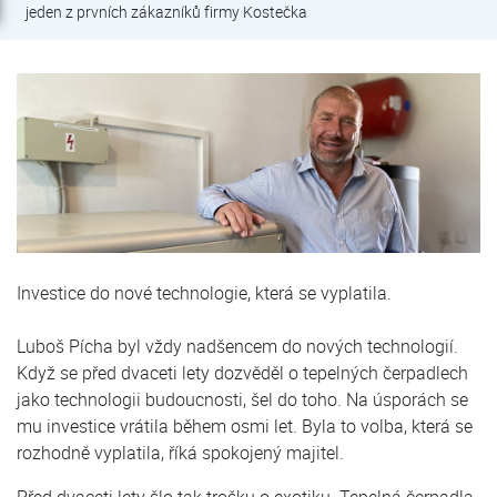
jeden z prvních zákazníků firmy Kostečka
Investice do nové technologie, která se vyplatila.
Luboš Pícha byl vždy nadšencem do nových technologií.
Když se před dvaceti lety dozvěděl o tepelných čerpadlech
jako technologii budoucnosti, šel do toho. Na úsporách se
mu investice vrátila během osmi let. Byla to volba, která se
rozhodně vyplatila, říká spokojený majitel.
Před dvaceti lety šlo tak trošku o exotiku. Tepelná čerpadla