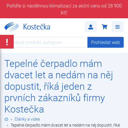
Pořiďte si nástěnnou klimatizaci za akční cenu od 28 900
Kč!
Tepelné čerpadlo mám dvacet let a nedám na něj dopustit, říká jeden z prvních zákazníků firmy Kostečka | Články a videa | Kostečka GROUP - klimatizace | tepelná čerpadla | úprava vody
Me
!
Prohledat web
Prohledat web
Tepelné čerpadlo mám
dvacet let a nedám na něj
dopustit, říká jeden z
prvních zákazníků firmy
Kostečka
Články a videa
Tepelné čerpadlo mám dvacet let a nedám na něj dopustit, říká