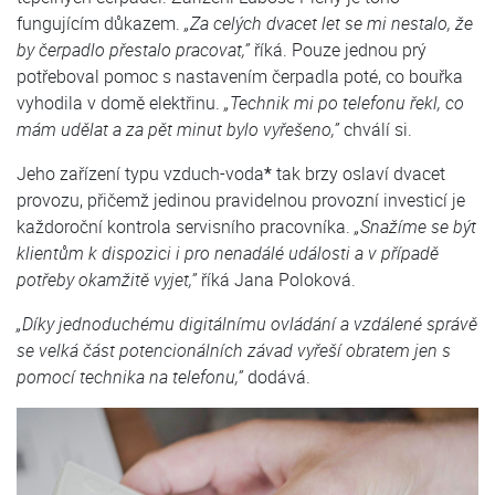
fungujícím důkazem.
„Za celých dvacet let se mi nestalo, že
by čerpadlo přestalo pracovat,”
říká. Pouze jednou prý
potřeboval pomoc s nastavením čerpadla poté, co bouřka
vyhodila v domě elektřinu.
„Technik mi po telefonu řekl, co
mám udělat a za pět minut bylo vyřešeno,”
chválí si.
Jeho zařízení typu vzduch-voda
*
tak brzy oslaví dvacet
provozu, přičemž jedinou pravidelnou provozní investicí je
každoroční kontrola servisního pracovníka.
„Snažíme se být
klientům k dispozici i pro nenadálé události a v případě
potřeby okamžitě vyjet,”
říká Jana Poloková.
„Díky jednoduchému digitálnímu ovládání a vzdálené správě
se velká část potencionálních závad vyřeší obratem jen s
pomocí technika na telefonu,”
dodává.