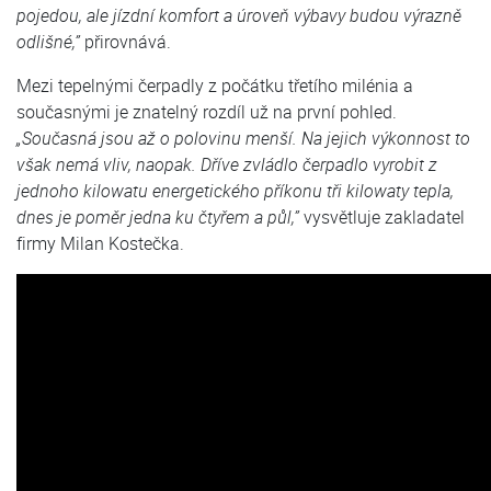
pojedou, ale jízdní komfort a úroveň výbavy budou výrazně
odlišné,”
přirovnává.
Mezi tepelnými čerpadly z počátku třetího milénia a
současnými je znatelný rozdíl už na první pohled.
„Současná jsou až o polovinu menší. Na jejich výkonnost to
však nemá vliv, naopak. Dříve zvládlo čerpadlo vyrobit z
jednoho kilowatu energetického příkonu tři kilowaty tepla,
dnes je poměr jedna ku čtyřem a půl,”
vysvětluje zakladatel
firmy Milan Kostečka.