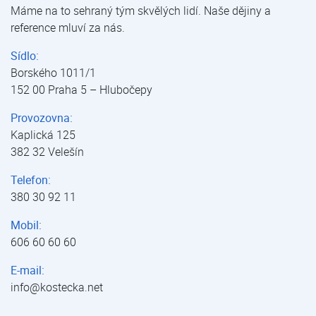
Máme na to sehraný tým skvělých lidí. Naše dějiny a
reference mluví za nás.
Sídlo:
Borského 1011/1
152 00 Praha 5 – Hlubočepy
Provozovna:
Kaplická 125
382 32 Velešín
Telefon:
380 30 92 11
Mobil:
606 60 60 60
E-mail:
info@kostecka.net