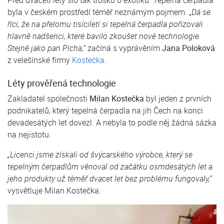
byla v českém prostředí téměř neznámým pojmem. „
Dá se
říci, že na přelomu tisíciletí si tepelná čerpadla pořizovali
hlavně nadšenci, které bavilo zkoušet nové technologie.
Stejně jako pan Pícha,”
začíná s vyprávěním
Jana Poloková
z velešínské firmy
Kostečka
.
Léty prověřená technologie
Zakladatel společnosti
Milan Kostečka
byl jeden z prvních
podnikatelů, který tepelná čerpadla na jih Čech na konci
devadesátých let dovezl. A nebyla to podle něj žádná sázka
na nejistotu.
„Licenci jsme získali od švýcarského výrobce, který se
tepelným čerpadlům věnoval od začátku osmdesátých let a
jeho produkty už téměř dvacet let bez problému fungovaly,”
vysvětluje Milan Kostečka.