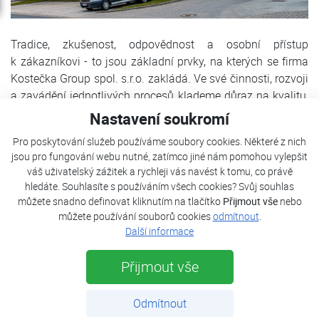
Tradice, zkušenost, odpovědnost a osobní přístup
k zákazníkovi - to jsou základní prvky, na kterých se firma
Kostečka Group spol. s.r.o. zakládá. Ve své činnosti, rozvoji
a zavádění jednotlivých procesů klademe důraz na kvalitu,
nejmodernější a ekologicky zodpovědná řešení.
Nastavení soukromí
Díky letitým zkušenostem a profesionálnímu přístupu
Pro poskytování služeb používáme soubory cookies. Některé z nich
jsou pro fungování webu nutné, zatímco jiné nám pomohou vylepšit
provádíme dodávky a montáže jak pro domácnosti, tak pro
váš uživatelský zážitek a rychleji vás navést k tomu, co právě
komerční a průmyslové objekty. Naší základní filosofií je
hledáte. Souhlasíte s používáním všech cookies? Svůj souhlas
přinášet kvalitu a pohodlí do života všech lidí nabídkou
můžete snadno definovat kliknutím na tlačítko
Přijmout vše
nebo
pouze prověřeného zboží a odborným záručním i
můžete používání souborů cookies
odmítnout
.
pozáručním servisem.
Další informace
Přijmout vše
Politika kvality | O nás | Kostečka GROUP - klimatizace | tepelná čerpadla | úprava vody
Odmítnout