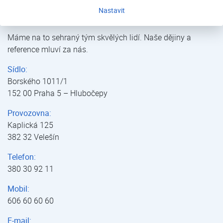
Již přes 35 let prodáváme, montujeme, servisujeme a
Nastavit
staráme se o vás, o naše zákazníky.
Máme na to sehraný tým skvělých lidí. Naše dějiny a
reference mluví za nás.
Sídlo:
Borského 1011/1
152 00 Praha 5 – Hlubočepy
Provozovna:
Kaplická 125
382 32 Velešín
Telefon:
380 30 92 11
Mobil:
606 60 60 60
E-mail: