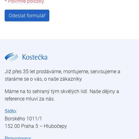
*
Povinné položky.
Odeslat formulář
Poptat úpravu vody | Poptávka | Kostečka GROUP - klimatizace | tepelná čerpadla | úprava vody
Již přes 35 let prodáváme, montujeme, servisujeme a
staráme se o vás, o naše zákazníky.
Máme na to sehraný tým skvělých lidí. Naše dějiny a
reference mluví za nás.
Sídlo:
Borského 1011/1
152 00 Praha 5 – Hlubočepy
Provozovna: