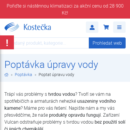
Pořiďte si nástěnnou klimatizaci za akční cenu od 28 900
Kč!
Poptat úpravu vody | Poptávka | Kostečka GROUP - klimatizace | tepelná čerpadla | úprava vody
Me
!
Prohledat web
Prohledat web
Poptávka úpravy vody
Poptávka
Poptat úpravu vody
Trápí vás problémy s
tvrdou vodou
? Tvoří se vám na
spotřebičích a armaturách nehezké
usazeniny vodního
kamene
? Máme pro vás řešení. Napište nám a my vás
přesvědčíme, že naše
produkty opravdu fungují
. Zařízení
Vulcan odstraňuje problémy s tvrdou vodou
bez použití solí
či jiných chemikálií
.