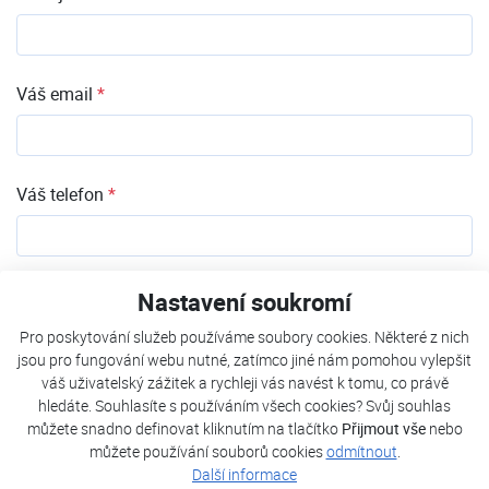
Váš email
*
Váš telefon
*
Mám zájem o
Nastavení soukromí
Vodní filtr Judo
Pro poskytování služeb používáme soubory cookies. Některé z nich
Zařízení proti vodnímu kameni Vulcan
jsou pro fungování webu nutné, zatímco jiné nám pomohou vylepšit
váš uživatelský zážitek a rychleji vás navést k tomu, co právě
Lokalita instalace
*
hledáte. Souhlasíte s používáním všech cookies? Svůj souhlas
můžete snadno definovat kliknutím na tlačítko
Přijmout vše
nebo
můžete používání souborů cookies
odmítnout
.
Další informace