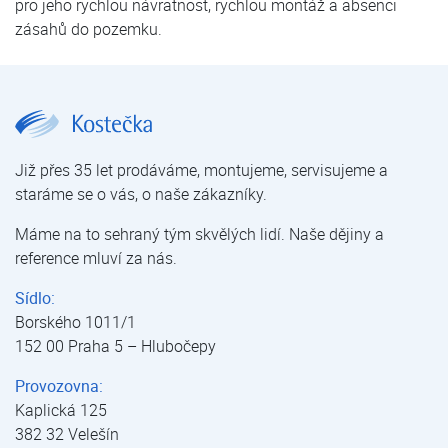
pro jeho rychlou návratnost, rychlou montáž a absenci
zásahů do pozemku.
Velký souboj tepelných čerpadel | Články a videa | Kostečka GROUP - klimatizace | tepelná čerpadla | úprava vody
Již přes 35 let prodáváme, montujeme, servisujeme a
staráme se o vás, o naše zákazníky.
Máme na to sehraný tým skvělých lidí. Naše dějiny a
reference mluví za nás.
Sídlo:
Borského 1011/1
152 00 Praha 5 – Hlubočepy
Provozovna:
Kaplická 125
382 32 Velešín