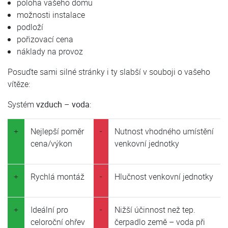
poloha vašeho domu
možnosti instalace
podloží
pořizovací cena
náklady na provoz
Posuďte sami silné stránky i ty slabší v souboji o vašeho
vítěze:
Systém
vzduch – voda
:
+
Nejlepší poměr
-
Nutnost vhodného umístění
cena/výkon
venkovní jednotky
+
Rychlá montáž
-
Hlučnost venkovní jednotky
+
Ideální pro
-
Nižší účinnost než tep.
celoroční ohřev
čerpadlo země – voda při