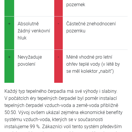
pozemek
+
Absolutně
-
Částečné znehodnocení
žádný venkovní
pozemku
hluk
+
Nevyžaduje
-
Méně vhodné pro letní
povolení
ohřev teplé vody (v létě by
se měl kolektor „nabít“)
Každý typ tepelného čerpadla má své výhody i slabiny.
V počátcích éry tepelných čerpadel byl poměr instalací
tepelných čerpadel vzduch-voda a země-voda přibližně
50:50. Vývoj ovšem ukázal zejména ekonomické benefity
systému vzduch-voda, kterých se v současnosti
instalujeme 99 %. Zákazníci volí tento systém především