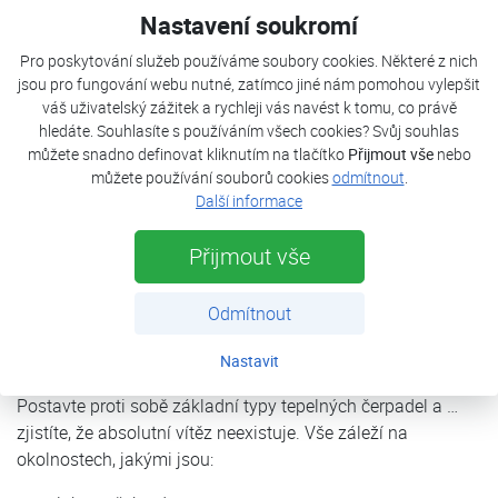
Nastavení soukromí
Pro poskytování služeb používáme soubory cookies. Některé z nich
jsou pro fungování webu nutné, zatímco jiné nám pomohou vylepšit
váš uživatelský zážitek a rychleji vás navést k tomu, co právě
hledáte. Souhlasíte s používáním všech cookies? Svůj souhlas
můžete snadno definovat kliknutím na tlačítko
Přijmout vše
nebo
můžete používání souborů cookies
odmítnout
.
Další informace
Přijmout vše
Odmítnout
Každé má své přednosti, ale i slabší stránky. Jaké tepelné
čerpadlo je to pravé právě pro vás?
Nastavit
Postavte proti sobě základní typy tepelných čerpadel a …
zjistíte, že absolutní vítěz neexistuje. Vše záleží na
okolnostech, jakými jsou: