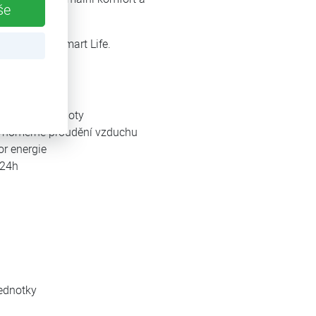
še
ky aplikaci Smart Life.
ožadované teploty
ovnoměrné proudění vzduchu
or energie
-24h
jednotky