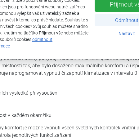
tování služeb používáme soubory cookies.
Přijmout v
nich jsou pro fungování webu nutné, zatímco
omohou vylepšit váš uživatelský zážitek a
dat z libovolného místa pomocí chytrého telefonu nebo tabletu dí
ás navést k tomu, co právě hledáte. Souhlasíte s
Odmítnout
m všech cookies? Svůj souhlas můžete snadno
kliknutím na tlačítko
Přijmout vše
nebo můžete
Nastavit
 souborů cookies
odmítnout
.
topení, odvlhčování, ventilace, automatický režim
rmace
ci jednotka maximálně využije svůj výkon pro rychlé dosažení p
y se automaticky pohybují vertikálním směrem, což zaručuje r
u místnosti tak, aby bylo dosaženo maximálního komfortu a úsp
e naprogramovat vypnutí či zapnutí klimatizace v intervalu 0
ních výsledků při vysoušení
hlost v každém okamžiku
ý komfort je možné vypnutí všech světelných kontrolek vnitřní 
rola jednotlivých funkcí zařízení