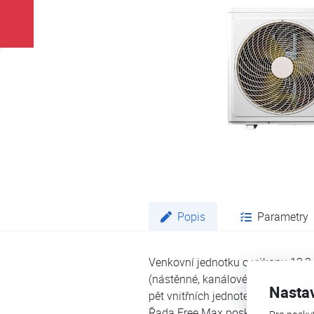
Popis
Parametry
Venkovní jednotku o výkonu 12,2 
(nástěnné, kanálové, kazetové a p
Nasta
pět vnitřních jednotek.
Řada Free Max poskytuje lepší re