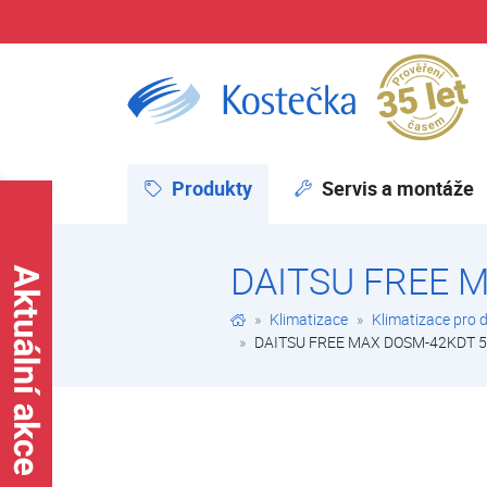
Pr
DAITSU FREE MAX DOSM-42KDT 5x1 | Daitsu FREE MAX | Multi systém | Klimatizace pro domácnosti a kanceláře | Klimatizace | E-shop | Kostečka GROUP - klimatizace | tepelná čerpadla | úprava vody
Produkty
(aktuální)
Servis a montáže
DAITSU FREE 
Klimatizace
Klimatizace pro 
DAITSU FREE MAX DOSM-42KDT 5