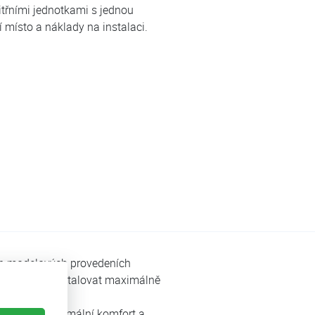
třními jednotkami s jednou
í místo a náklady na instalaci.
ých modelových provedeních
ednotku lze instalovat maximálně
zajišťuje maximální komfort a