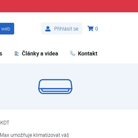
t web
Přihlásit se
0
s
Články a videa
Kontakt
4KDT
e Max umožňuje klimatizovat váš