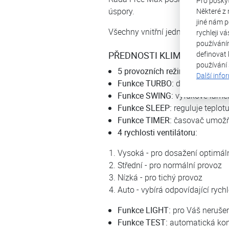
Pro posky
úspory.
Některé z 
jiné nám p
Všechny vnitřní jednotky lze ovlá
rychleji v
používání
definovat 
PŘEDNOSTI KLIMATIZACE
používání
5 provozních režimů:
chlazení, 
Další info
Funkce TURBO:
díky této funk
Funkce SWING:
výfukové lamel
Funkce SLEEP:
reguluje teplot
Funkce TIMER:
časovač umožňuj
4 rychlosti ventilátoru:
Vysoká - pro dosažení optimál
Střední - pro normální provoz
Nízká - pro tichý provoz
Auto - vybírá odpovídající ryc
Funkce LIGHT:
pro Váš nerušen
Funkce TEST:
automatická kont