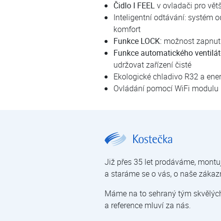
Čidlo I FEEL
v ovladači pro větš
Inteligentní odtávání: systém 
komfort
Funkce LOCK:
možnost zapnutí
Funkce automatického ventilát
udržovat zařízení čisté
Ekologické chladivo R32 a ener
Ovládání pomocí WiFi modulu
DAITSU FREE MAX DOSM-42KDT 5x1 | Daitsu FREE MAX | Multi systém | Klimatizace pro domácnosti a kanceláře | Klimatizace | E-shop | Kostečka GROUP - klimatizace | tepe
Již přes 35 let prodáváme, montu
a staráme se o vás, o naše zákaz
Máme na to sehraný tým skvělých 
a reference mluví za nás.