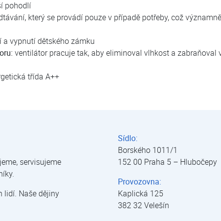
í pohodlí
odtávání, který se provádí pouze v případě potřeby, což významn
 a vypnutí dětského zámku
oru:
ventilátor pracuje tak, aby eliminoval vlhkost a zabraňoval
getická třída A++
lná čerpadla | úprava vody
Sídlo:
Borského 1011/1
jeme, servisujeme
152 00 Praha 5 – Hlubočepy
níky.
Provozovna:
lidí. Naše dějiny
Kaplická 125
382 32 Velešín