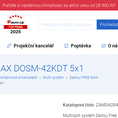
Pořiďte si nástěnnou klimatizaci za akční cenu od 28 900 Kč!
ověřeni časem 32 let
Prohledat web
Prohleda
Projekční kancelář
Poptávka
O ná
MAX DOSM-42KDT 5x1
domácnosti a kanceláře
Multi systém
Daitsu FREE MAX
x1
Katalogové číslo:
ZAMDI42R
Multisplit systém Daitsu Fre