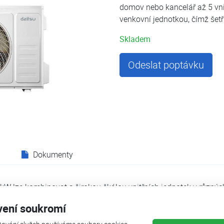
domov nebo kancelář až 5 vni
venkovní jednotkou, čímž šetř
Skladem
Odeslat poptávku
Dokumenty
kW lze kombinovat s širokou škálou vnitřních jednotek v různ
arapetní), které nejlépe vyhovují potřebám zákazníka. Na tuto j
vení soukromí
gulaci teploty a díky svému vysokému energetickému účinnosti 