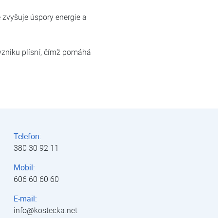
ě zvyšuje úspory energie a
 vzniku plísní, čímž pomáhá
Telefon:
380 30 92 11
Mobil:
606 60 60 60
E-mail:
info@kostecka.net