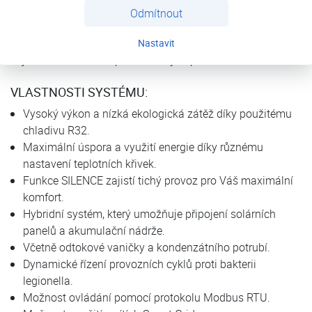
domácnosti. Je možné jej připojit na sálavé i nízkoteplotní
Odmítnout
radiátory, podlahové vytápění, zajistí ohřev TUV. Pomocí
fancoilů, podlahových nebo chladících panelů je možné
Nastavit
zajistit klimatizování požadovaných prostor.
VLASTNOSTI SYSTÉMU:
Vysoký výkon a nízká ekologická zátěž díky použitému
chladivu R32.
Maximální úspora a využití energie díky různému
nastavení teplotních křivek.
Funkce SILENCE zajistí tichý provoz pro Váš maximální
komfort.
Hybridní systém, který umožňuje připojení solárních
panelů a akumulační nádrže.
Včetně odtokové vaničky a kondenzátního potrubí.
Dynamické řízení provozních cyklů proti bakterii
legionella.
Možnost ovládání pomocí protokolu Modbus RTU.