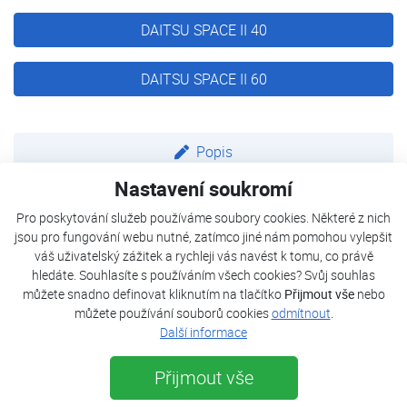
DAITSU SPACE II 40
DAITSU SPACE II 60
Popis
Nastavení soukromí
Parametry
Pro poskytování služeb používáme soubory cookies. Některé z nich
jsou pro fungování webu nutné, zatímco jiné nám pomohou vylepšit
Dokumenty
váš uživatelský zážitek a rychleji vás navést k tomu, co právě
hledáte. Souhlasíte s používáním všech cookies? Svůj souhlas
můžete snadno definovat kliknutím na tlačítko
Přijmout vše
nebo
Vysoce efektivní víceúčelový systém vytápění
můžete používání souborů cookies
odmítnout
.
Tepelné čerpadlo Daitsu SPACE II je vysoce efektivní
Další informace
systém pro vytápění, chlazení i ohřev TUV, který využívá
Přijmout vše
vlastností ekologického chladiva R32. Systém se v
maximální možné míře přizpůsobí potřebám každé