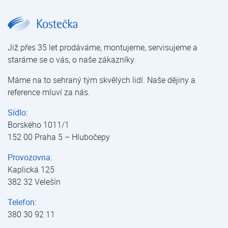
DAITSU SPACE II | DAITSU | Tepelná čerpadla | E-shop | Kostečka GROUP - klimatizace | tepelná čerpadla | úprava vody
Již přes 35 let prodáváme, montujeme, servisujeme a
staráme se o vás, o naše zákazníky.
Máme na to sehraný tým skvělých lidí. Naše dějiny a
reference mluví za nás.
Sídlo:
Borského 1011/1
152 00 Praha 5 – Hlubočepy
Provozovna:
Kaplická 125
382 32 Velešín
Telefon:
380 30 92 11