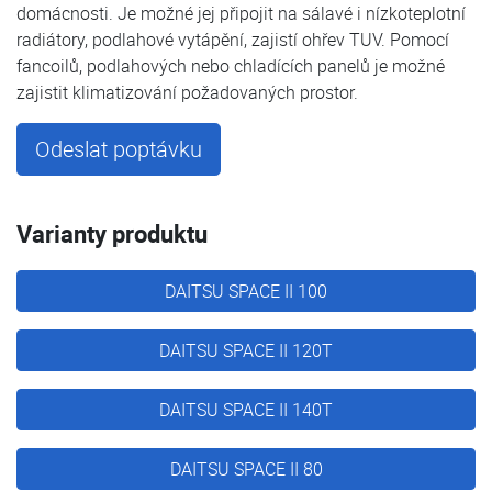
domácnosti. Je možné jej připojit na sálavé i nízkoteplotní
radiátory, podlahové vytápění, zajistí ohřev TUV. Pomocí
fancoilů, podlahových nebo chladících panelů je možné
zajistit klimatizování požadovaných prostor.
Odeslat poptávku
Varianty produktu
DAITSU SPACE II 100
DAITSU SPACE II 120T
DAITSU SPACE II 140T
DAITSU SPACE II 80