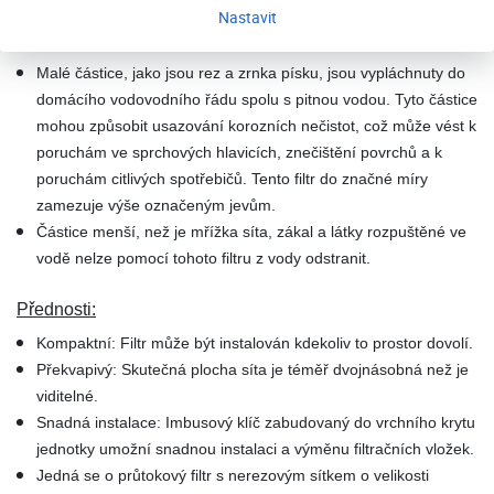
Nastavit
Odstraňuje hrubé a jemnozrnné nečistoty pomocí síta filtru:
Malé částice, jako jsou rez a zrnka písku, jsou vypláchnuty do
domácího vodovodního řádu spolu s pitnou vodou. Tyto částice
mohou způsobit usazování korozních nečistot, což může vést k
poruchám ve sprchových hlavicích, znečištění povrchů a k
poruchám citlivých spotřebičů. Tento filtr do značné míry
zamezuje výše označeným jevům.
Částice menší, než je mřížka síta, zákal a látky rozpuštěné ve
vodě nelze pomocí tohoto filtru z vody odstranit.
Přednosti:
Kompaktní: Filtr může být instalován kdekoliv to prostor dovolí.
Překvapivý: Skutečná plocha síta je téměř dvojnásobná než je
viditelné.
Snadná instalace: Imbusový klíč zabudovaný do vrchního krytu
jednotky umožní snadnou instalaci a výměnu filtračních vložek.
Jedná se o průtokový filtr s nerezovým sítkem o velikosti