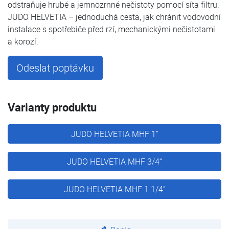
odstraňuje hrubé a jemnozrnné nečistoty pomocí síta filtru.
JUDO HELVETIA – jednoduchá cesta, jak chránit vodovodní
instalace s spotřebiče před rzí, mechanickými nečistotami
a korozí.
Odeslat poptávku
Varianty produktu
JUDO HELVETIA MHF 1“
JUDO HELVETIA MHF 3/4“
JUDO HELVETIA MHF 1 1/4“