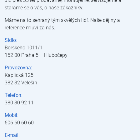
Již přes 35 let prodáváme, montujeme, servisujeme a
staráme se o vás, o naše zákazníky.
Máme na to sehraný tým skvělých lidí. Naše dějiny a
reference mluví za nás.
Sídlo:
Borského 1011/1
152 00 Praha 5 – Hlubočepy
Provozovna:
Kaplická 125
382 32 Velešín
Telefon:
380 30 92 11
Mobil:
606 60 60 60
E-mail: