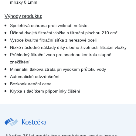
mřížky 0,1mm
Výhody produktu:
Spolehlivá ochrana proti vniknutí nečistot
Účinná dvojitá filtrační vložka s filtrační plochou 210 cm²
Vysoce kvalitní filtrační síťka z nerezové oceli
Nízké následné náklady díky dlouhé životnosti filtrační vložky
Průhledný filtrační zvon pro snadnou kontrolu stupně
znečištění
Minimální tlaková ztráta při vysokém průtoku vody
Automatické odvzdušnění
Bezkonkurenční cena
Krytka s tlačítkem připomínky čištění
JUDO HELVETIA MHF | JUDO Easy | Filtry manuální | Filtrace mechanických nečistot | Úprava vody | E-shop | Kostečka GROUP - klimatizace | tepelná čerpadla | úprava vody