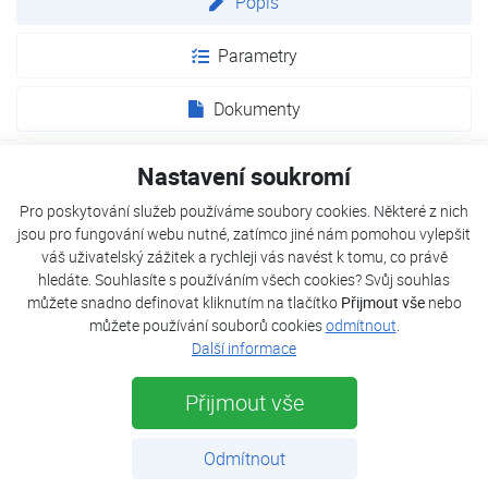
Popis
Parametry
Dokumenty
Nastavení soukromí
Produkty JUDO řady HELVETIA chrání proti vodovodním
Pro poskytování služeb používáme soubory cookies. Některé z nich
haváriím, usazeninám, mechanickým nečistotám a korozi. Ideální
jsou pro fungování webu nutné, zatímco jiné nám pomohou vylepšit
místo pro instalaci zařízení
JUDO HELVETIA
je na hlavním
váš uživatelský zážitek a rychleji vás navést k tomu, co právě
přívodu vody. Rychlou a bezproblémovou instalaci produktů
hledáte. Souhlasíte s používáním všech cookies? Svůj souhlas
řady zajistí patentovaný JUDO QUICK-SET-E. Filtry řady
můžete snadno definovat kliknutím na tlačítko
Přijmout vše
nebo
HELVETIA
jsou speciálně navrženy pro ochranu potrubních
můžete používání souborů cookies
odmítnout
.
systémů, příslušenství, armatur a spotřebičů, a zároveň splňují
Další informace
nejpřísnější požadavky evropských norem v oblasti pitné vody.
Přijmout vše
Používají se k odstranění nežádoucích částic v suspenzi již na
přívodu vody a nabízejí maximální snadnou instalaci a použití.
Tento filtr je vhodný pro užití ve studené pitné vodě o maximální
Odmítnout
teplotě do 30 °C (86°F).