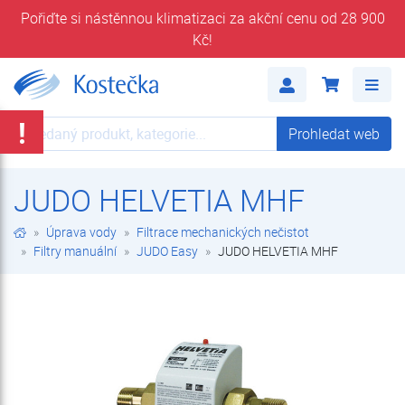
Pořiďte si nástěnnou klimatizaci za akční cenu od 28 900
Kč!
JUDO HELVETIA MHF | JUDO Easy | Filtry manuální | Filtrace mechanických nečistot | Úprava vody | E-shop | Kostečka GROUP - klimatizace | tepelná čerpadla | úprava vody
Me
!
Prohledat web
Prohledat web
JUDO HELVETIA MHF
Úprava vody
Filtrace mechanických nečistot
Filtry manuální
JUDO Easy
JUDO HELVETIA MHF