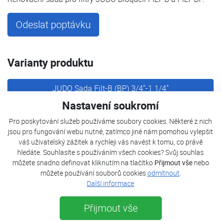
Odeslat poptávku
Varianty produktu
JUDO Sada Filt-B (BP) 3/4"-1 1/4"
Nastavení soukromí
JUDO Sada Filt-B (BP) 1/2“ - 2“
Pro poskytování služeb používáme soubory cookies. Některé z nich
jsou pro fungování webu nutné, zatímco jiné nám pomohou vylepšit
váš uživatelský zážitek a rychleji vás navést k tomu, co právě
hledáte. Souhlasíte s používáním všech cookies? Svůj souhlas
Popis
můžete snadno definovat kliknutím na tlačítko
Přijmout vše
nebo
můžete používání souborů cookies
odmítnout
.
Parametry
Další informace
Dokumenty
Přijmout vše