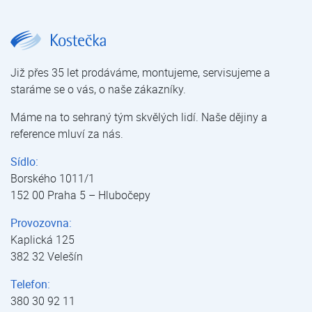
JUDO Renovačním sada se sítem | JUDO Bioquell FILT BP | Filtry manuální | Filtrace mechanických nečistot | Úprava vody | E-shop | Kostečka GROUP - klimatizace | tepelná čerpadla | úprava vody
Již přes 35 let prodáváme, montujeme, servisujeme a
staráme se o vás, o naše zákazníky.
Máme na to sehraný tým skvělých lidí. Naše dějiny a
reference mluví za nás.
Sídlo:
Borského 1011/1
152 00 Praha 5 – Hlubočepy
Provozovna:
Kaplická 125
382 32 Velešín
Telefon:
380 30 92 11