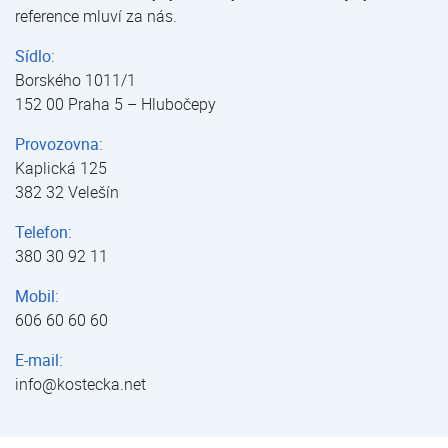
reference mluví za nás.
Sídlo:
Borského 1011/1
152 00 Praha 5 – Hlubočepy
Provozovna:
Kaplická 125
382 32 Velešín
Telefon:
380 30 92 11
Mobil:
606 60 60 60
E-mail:
info@kostecka.net