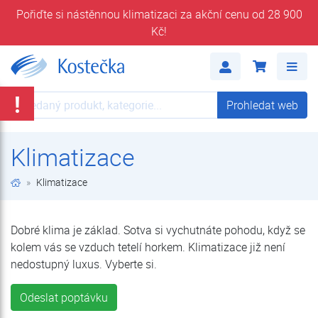
Pořiďte si nástěnnou klimatizaci za akční cenu od 28 900
Kč!
Klimatizace | E-shop | Kostečka GROUP - klimatizace | tepelná čerpadla | úprava vody
Me
!
Prohledat web
Prohledat web
Klimatizace
Klimatizace
Dobré klima je základ. Sotva si vychutnáte pohodu, když se
kolem vás se vzduch tetelí horkem. Klimatizace již není
nedostupný luxus. Vyberte si.
Odeslat poptávku