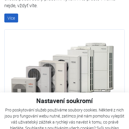
nejde, vždyť víte.
Více
Nastavení soukromí
Pro poskytování služeb používáme soubory cookies. Některé z nich
jsou pro fungování webu nutné, zatímco jiné nám pomohou vylepšit
Klimatizace pro komerční a průmyslové objekty
váš uživatelský zážitek a rychleji vás navést k tomu, co právě
hledáte. Souhlasíte s používáním všech cookies? Svůj souhlas