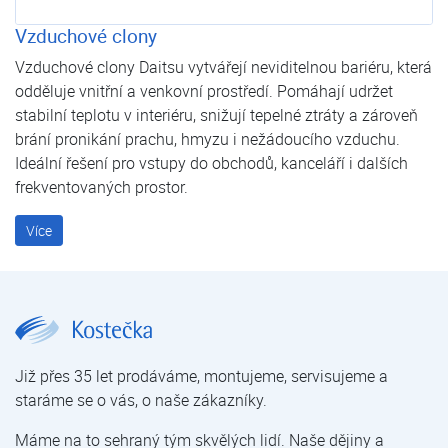
Vzduchové clony
Vzduchové clony Daitsu vytvářejí neviditelnou bariéru, která
odděluje vnitřní a venkovní prostředí. Pomáhají udržet
stabilní teplotu v interiéru, snižují tepelné ztráty a zároveň
brání pronikání prachu, hmyzu i nežádoucího vzduchu.
Ideální řešení pro vstupy do obchodů, kanceláří i dalších
frekventovaných prostor.
Více
Klimatizace | E-shop | Kostečka GROUP - klimatizace | tepelná čerpadla | úprava vody
Již přes 35 let prodáváme, montujeme, servisujeme a
staráme se o vás, o naše zákazníky.
Máme na to sehraný tým skvělých lidí. Naše dějiny a