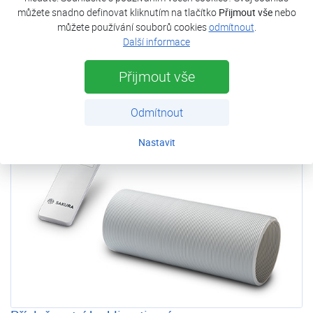
Zajistěte lidem teplotní pohodu. Je jedno, zda jsou to vaši
můžete snadno definovat kliknutím na tlačítko
Přijmout vše
nebo
zaměstnanci, zákazníci, nebo náhodní návštěvníci. Vaše
můžete používání souborů cookies
odmítnout
.
prostory je nadchnou … a to chcete.
Další informace
Více
Přijmout vše
Odmítnout
Nastavit