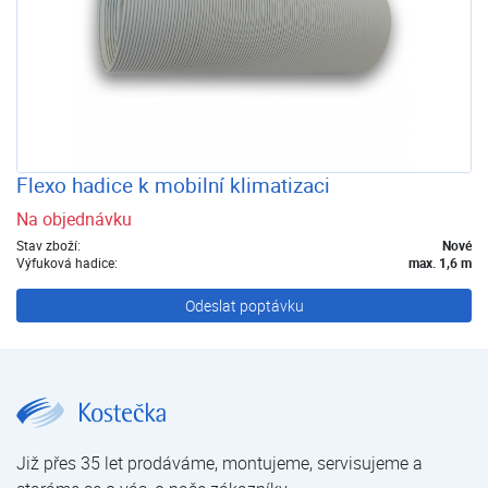
Flexo hadice k mobilní klimatizaci
Na objednávku
Stav zboží:
Nové
Výfuková hadice:
max. 1,6 m
Odeslat poptávku
Mobilní klimatizace za super cenu!
Již přes 35 let prodáváme, montujeme, servisujeme a