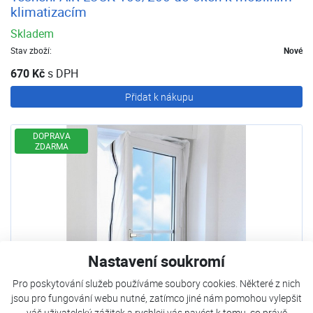
klimatizacím
Skladem
Stav zboží:
Nové
670 Kč
s DPH
Přidat k nákupu
DOPRAVA
ZDARMA
Nastavení soukromí
Pro poskytování služeb používáme soubory cookies. Některé z nich
jsou pro fungování webu nutné, zatímco jiné nám pomohou vylepšit
váš uživatelský zážitek a rychleji vás navést k tomu, co právě