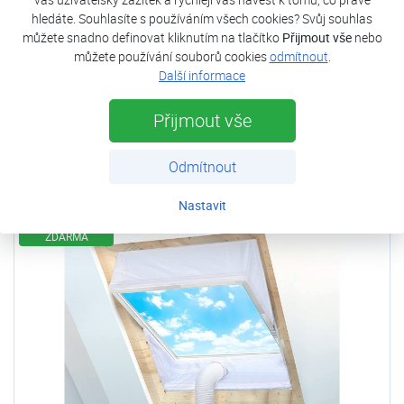
hledáte. Souhlasíte s používáním všech cookies? Svůj souhlas
můžete snadno definovat kliknutím na tlačítko
Přijmout vše
nebo
REFREDO Těsnění do oken k mobilním
můžete používání souborů cookies
odmítnout
.
klimatizacím
Další informace
Skladem
Stav zboží:
Nové
Přijmout vše
590 Kč
s DPH
Odmítnout
Přidat k nákupu
Nastavit
DOPRAVA
ZDARMA