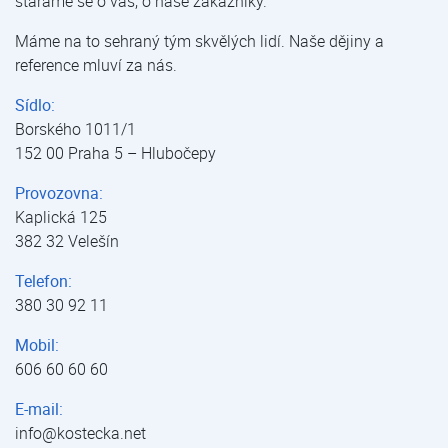
staráme se o vás, o naše zákazníky.
Máme na to sehraný tým skvělých lidí. Naše dějiny a
reference mluví za nás.
Sídlo:
Borského 1011/1
152 00 Praha 5 – Hlubočepy
Provozovna:
Kaplická 125
382 32 Velešín
Telefon:
380 30 92 11
Mobil:
606 60 60 60
E-mail:
info@kostecka.net