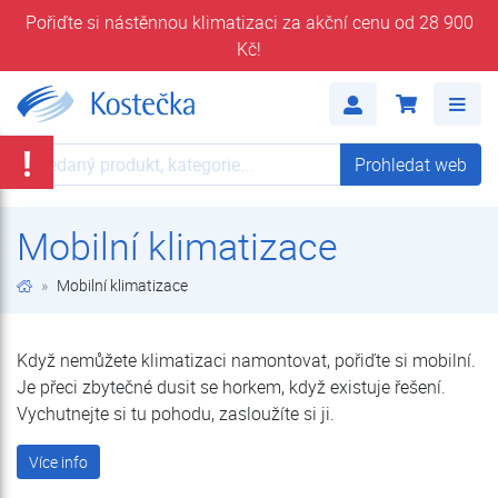
Pořiďte si nástěnnou klimatizaci za akční cenu od 28 900
Kč!
Mobilní klimatizace za super cenu!
Me
!
Prohledat web
Prohledat web
Mobilní klimatizace
Mobilní klimatizace
Když nemůžete klimatizaci namontovat, pořiďte si mobilní.
Je přeci zbytečné dusit se horkem, když existuje řešení.
Vychutnejte si tu pohodu, zasloužíte si ji.
Více info