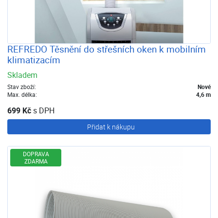
REFREDO Těsnění do střešních oken k mobilním
klimatizacím
Skladem
Stav zboží:
Nové
Max. délka:
4,6 m
699 Kč
s DPH
Přidat k nákupu
DOPRAVA
ZDARMA