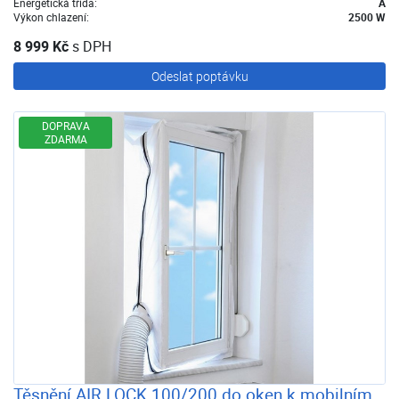
Energetická třída:
A
Výkon chlazení:
2500 W
8 999 Kč
s DPH
Odeslat poptávku
DOPRAVA
ZDARMA
Těsnění AIR LOCK 100/200 do oken k mobilním