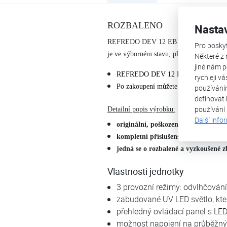
ROZBALENO
Nasta
R
EFREDO DEV 12 EB
je otevřené zboží
Pro posky
je ve výborném stavu, plně funkční, bez 
Některé z 
jiné nám p
REFREDO DEV 12 EB má standardní 
rychleji v
Po zakoupení můžete zboží standardně 
používání
definovat 
používání
Detailní popis výrobku:
Další info
originální, poškozený obal, polepe
kompletní příslušenství
jedná se o rozbalené a vyzkoušené z
Vlastnosti jednotky
3 provozní režimy: odvlhčování
zabudované UV LED světlo, kter
přehledný ovládací panel s LE
možnost napojení na průběžný