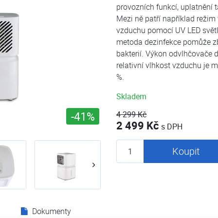
provozních funkcí, uplatnění 
Mezi ně patří například režim
vzduchu pomocí UV LED světl
metoda dezinfekce pomůže zb
bakterií. Výkon odvlhčovače d
relativní vlhkost vzduchu je 
%.
Skladem
-41%
4 299 Kč
2 499 Kč
s DPH
Koupit
Dokumenty