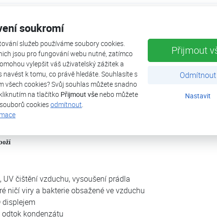
vení soukromí
, které má originální, poškozený obal. Jedná se o nový produkt, který byl roz
tování služeb používáme soubory cookies.
Přijmout v
jakýchkoli závad.
nich jsou pro fungování webu nutné, zatímco
omohou vylepšit váš uživatelský zážitek a
záruku na 24 měsíců.
ás navést k tomu, co právě hledáte. Souhlasíte s
Odmítnout
vrátit do 14 dnů.
m všech cookies? Svůj souhlas můžete snadno
kliknutím na tlačítko
Přijmout vše
nebo můžete
Nastavit
 souborů cookies
odmítnout
.
rmace
ný
boží
, UV čištění vzduchu, vysoušení prádla
é ničí viry a bakterie obsažené ve vzduchu
D displejem
 odtok kondenzátu