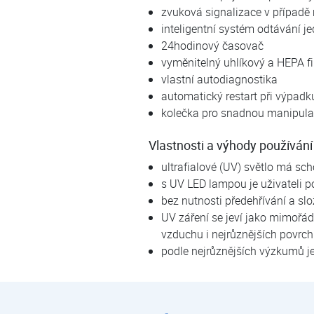
zvuková signalizace v případě
inteligentní systém odtávání j
24hodinový časovač
vyměnitelný uhlíkový a HEPA fil
vlastní autodiagnostika
automatický restart při výpadku
kolečka pro snadnou manipula
Vlastnosti a výhody používání
ultrafialové (UV) světlo má sch
s UV LED lampou je uživateli p
bez nutnosti předehřívání a slo
UV záření se jeví jako mimořád
vzduchu i nejrůznějších povrc
podle nejrůznějších výzkumů j
REFREDO DEV 12 EB ROZBALENO | Rozbaleno | Výprodej | E-shop | Kostečka GROUP - klimatizace | tepelná čerpadla | úprava vody