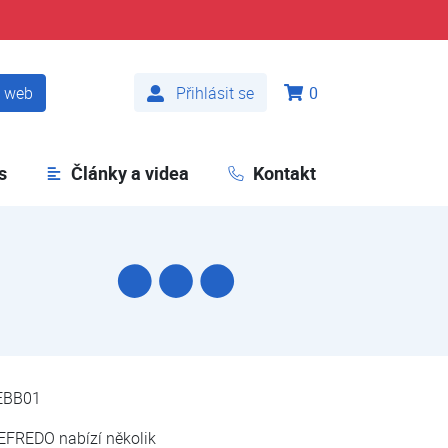
t web
Přihlásit se
0
s
Články a videa
Kontakt
EBB01
EFREDO nabízí několik