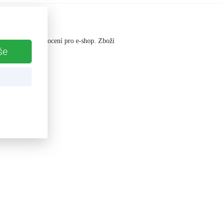
balený za účelem focení pro e-shop. Zboží
še