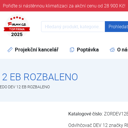
Pořiďte si nástěnnou klimatizaci za akční cenu od 28 900 Kč!
ověřeni časem 32 let
Prohledat web
Prohleda
Projekční kancelář
Poptávka
O ná
12 EB ROZBALENO
EDO DEV 12 EB ROZBALENO
Katalogové číslo:
ZORDEV12
Odvlhčovač DEV 12 značky R