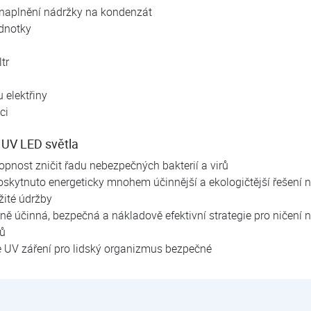
 naplnění nádržky na kondenzát
ednotky
tr
 elektřiny
ci
 UV LED světla
opnost zničit řadu nebezpečných bakterií a virů
oskytnuto energeticky mnohem účinnější a ekologičtější řešení
žité údržby
ně účinná, bezpečná a nákladově efektivní strategie pro ničení n
hů
e UV záření pro lidský organizmus bezpečné