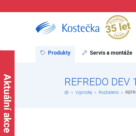
Pr
REFREDO DEV 12 EB ROZBALENO | Rozbaleno | Výprodej | E-shop | Kostečka GROUP - klimatizace | tepelná čerpadla | úprava vody
Produkty
(aktuální)
Servis a montáže
REFREDO DEV 
Výprodej
Rozbaleno
REFR