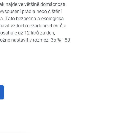
tak najde ve většině domácností.
 vysoušení prádla nebo čištění
a. Tato bezpečná a ekologická
avit vzduch nežádoucích virů a
osahuje až 12 litrů za den,
možné nastavit v rozmezí 35 % - 80