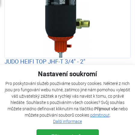
JUDO HEIFI TOP JHF-T 3/4" - 2"
JUDO HEIFI-TOP - filtr s proplachem a s odvzdušňovacím
Nastavení soukromí
systémem pro okruh topení. Zavzdušnění, kal, písek a
Pro poskytování služeb používáme soubory cookies. Některé z nich
částice rzi jsou hrozbou pro jakýkoli topný systém. Mohou
jsou pro fungování webu nutné, zatímco jiné nám pomohou vylepšit
vést k poškození kotle, pulzování radiátorů a nepřiměřeně
váš uživatelský zážitek a rychleji vás navést k tomu, co právě
vysoké spotřebě energie. Filtrační jednotky JUDO HEIFI-
hledáte. Souhlasíte s používáním všech cookies? Svůj souhlas
TOP ve smyčce s integrovaným odvzdušňovacím
můžete snadno definovat kliknutím na tlačítko
Přijmout vše
nebo
systémem a funkcí zpětného proplachu pro snadné čištění
můžete používání souborů cookies
odmítnout
.
chrání celý topný systém rodinných domů, bytů i ostatních
Další informace
budov.