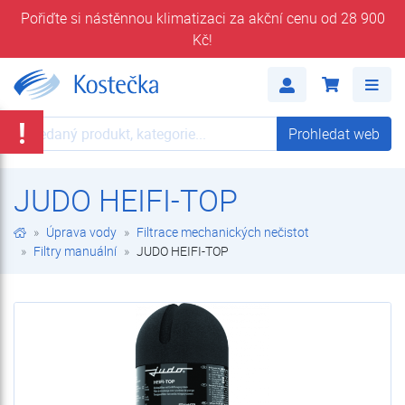
Pořiďte si nástěnnou klimatizaci za akční cenu od 28 900
Kč!
JUDO HEIFI-TOP | Filtry manuální | Filtrace mechanických nečistot | Úprava vody | E-shop | Kostečka GROUP - klimatizace | tepelná čerpadla | úprava vody
Me
!
Prohledat web
Prohledat web
JUDO HEIFI-TOP
Úprava vody
Filtrace mechanických nečistot
Filtry manuální
JUDO HEIFI-TOP