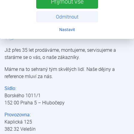
Přijmout vše
Více
Odmítnout
Nastavit
JUDO HEIFI-TOP | Filtry manuální | Filtrace mechanických nečistot | Úprava vody | E-shop | Kostečka GROUP - klimatizace | tepelná čerpadla | úprava vody
Již přes 35 let prodáváme, montujeme, servisujeme a
staráme se o vás, o naše zákazníky.
Máme na to sehraný tým skvělých lidí. Naše dějiny a
reference mluví za nás.
Sídlo:
Borského 1011/1
152 00 Praha 5 – Hlubočepy
Provozovna:
Kaplická 125
382 32 Velešín