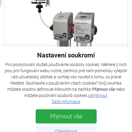
Nastavení soukromí
Pro poskytování služeb používáme soubory cookies. Některé z nich
jsou pro fungování webu nutné, zatímco jiné nám pomohou vylepšit
JUDO PURE-TAP
váš uživatelský zážitek a rychleji vás navést k tomu, co právě
hledáte. Souhlasíte s používáním všech cookies? Svůj souhlas
Není skladem
můžete snadno definovat kliknutím na tlačítko
Přijmout vše
nebo
Stav zboží:
Nové
můžete používání souborů cookies
odmítnout
.
Další informace
Odeslat poptávku
Přijmout vše
Odmítnout
JUDO PURE TAP | Filtry manuální | Filtrace mechanických nečistot | Úprava vody | E-shop | Kostečka GROUP - klimatizace | tepelná čerpadla | úprava vody