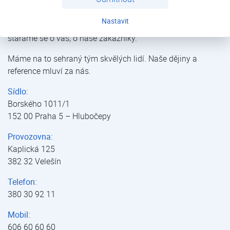
Nastavit
Již přes 35 let prodáváme, montujeme, servisujeme a
staráme se o vás, o naše zákazníky.
Máme na to sehraný tým skvělých lidí. Naše dějiny a
reference mluví za nás.
Sídlo:
Borského 1011/1
152 00 Praha 5 – Hlubočepy
Provozovna:
Kaplická 125
382 32 Velešín
Telefon:
380 30 92 11
Mobil:
606 60 60 60