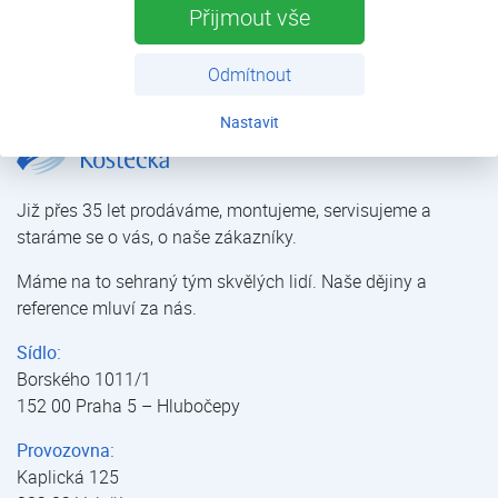
Přijmout vše
Jedna split nástěnná jednotka do rodinného domu. Rychlá
montáž bez velkých stavebních zásahů do objektu.
Odmítnout
Nastavit
Rodinný dům České Budějovice | Reference | O nás | Kostečka GROUP - klimatizace | tepelná čerpadla | úprava vody
Již přes 35 let prodáváme, montujeme, servisujeme a
staráme se o vás, o naše zákazníky.
Máme na to sehraný tým skvělých lidí. Naše dějiny a
reference mluví za nás.
Sídlo:
Borského 1011/1
152 00 Praha 5 – Hlubočepy
Provozovna:
Kaplická 125