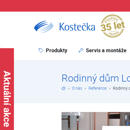
Pr
Rodinný dům Louňovice u Prahy | Reference | O nás | Kostečka GROUP - klimatizace | tepelná čerpadla | úprava vody
Produkty
Servis a montáže
Rodinný dům Lo
O nás
Reference
Rodinný 