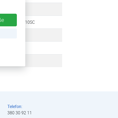
12 kW
še
HP3AW 10SC
9,8 kW
vzduch
2009
Telefon:
380 30 92 11