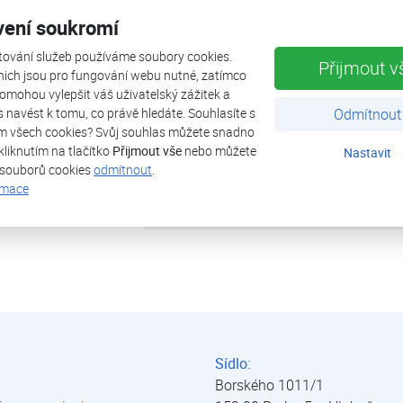
vení soukromí
tepelná ztráta objektu
tování služeb používáme soubory cookies.
Přijmout v
tepelné čerpadlo
nich jsou pro fungování webu nutné, zatímco
omohou vylepšit váš uživatelský zážitek a
ás navést k tomu, co právě hledáte. Souhlasíte s
Odmítnout
výkon (A2/W35)
m všech cookies? Svůj souhlas můžete snadno
kliknutím na tlačítko
Přijmout vše
nebo můžete
Nastavit
zdroj tepla
 souborů cookies
odmítnout
.
rmace
uvedeno do provozu
Sídlo:
Borského 1011/1