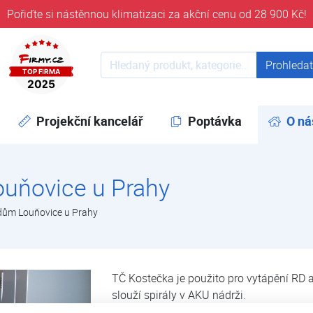
Pořiďte si nástěnnou klimatizaci za akční cenu od 28 900 Kč!
ověřeni časem 32 let
Prohledat web
Prohleda
Projekční kancelář
Poptávka
O ná
uňovice u Prahy
dům Louňovice u Prahy
TČ Kostečka je použito pro vytápění RD a
slouží spirály v AKU nádrži.