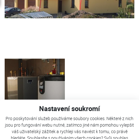
Nastavení soukromí
Pro poskytování služeb používáme soubory cookies. Některé z nich
TČ Kostečka je použito pro vytápění RD, ohřev TUV a ohřev
jsou pro fungování webu nutné, zatímco jiné nám pomohou vylepšit
bazénu. Jako bivalentní zdroj slouží elektrokotel.
váš uživatelský zážitek a rychleji vás navést k tomu, co právě
hledáte. Souhlasíte s používáním všech cookies? Svůj souhlas