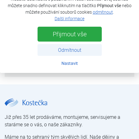
můžete snadno definovat kliknutím na tlačítko
Přijmout vše
nebo
tepelná ztráta objektu
10 kW a bazén 60m3
můžete používání souborů cookies
odmítnout
.
Další informace
tepelné čerpadlo
HP3BW 07E
Přijmout vše
výkon (B0/W35)
7,3 kW
Odmítnout
zdroj tepla
vrt 2×90 m
Nastavit
uvedeno do provozu
2007
Rodinný dům Skřidla | Reference | O nás | Kostečka GROUP - klimatizace | tepelná čerpadla | úprava vody
Již přes 35 let prodáváme, montujeme, servisujeme a
staráme se o vás, o naše zákazníky.
Máme na to sehraný tým skvělých lidí. Naše dějiny a