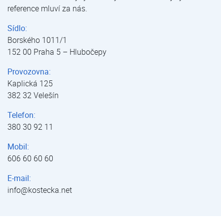
reference mluví za nás.
Sídlo:
Borského 1011/1
152 00 Praha 5 – Hlubočepy
Provozovna:
Kaplická 125
382 32 Velešín
Telefon:
380 30 92 11
Mobil:
606 60 60 60
E-mail:
info@kostecka.net