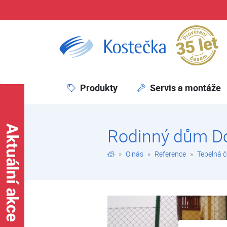
Pr
Rodinný dům Doubravice | Tepelná čerpadla | Reference | O nás | Kostečka GROUP - klimatizace | tepelná čerpadla | úprava vody
Produkty
Servis a montáže
Rodinný dům D
O nás
Reference
Tepelná 