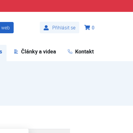
t web
Přihlásit se
0
s
(aktuální)
Články a videa
Kontakt