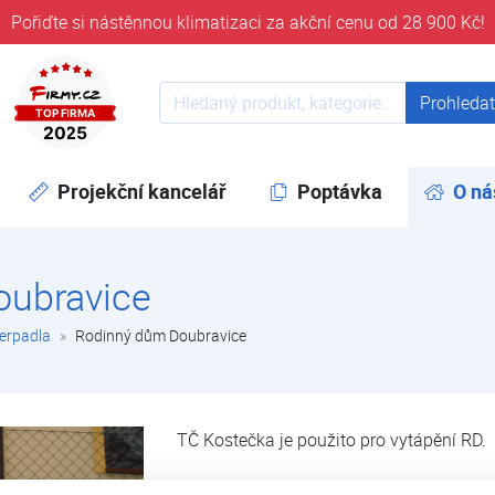
Pořiďte si nástěnnou klimatizaci za akční cenu od 28 900 Kč!
ověřeni časem 32 let
Prohledat web
Prohleda
Projekční kancelář
Poptávka
O ná
oubravice
čerpadla
Rodinný dům Doubravice
TČ Kostečka je použito pro vytápění RD.