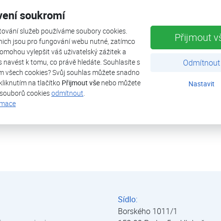
tepelná ztráta objektu
vení soukromí
tepelné čerpadlo
tování služeb používáme soubory cookies.
Přijmout v
nich jsou pro fungování webu nutné, zatímco
omohou vylepšit váš uživatelský zážitek a
výkon (A2/W35)
ás navést k tomu, co právě hledáte. Souhlasíte s
Odmítnout
m všech cookies? Svůj souhlas můžete snadno
zdroj tepla
kliknutím na tlačítko
Přijmout vše
nebo můžete
Nastavit
 souborů cookies
odmítnout
.
uvedeno do provozu
rmace
Sídlo:
Borského 1011/1