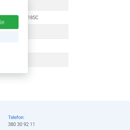
25 kW
HP3AW 18SC
še
17,5 kW
vzduch
2008
Telefon:
380 30 92 11