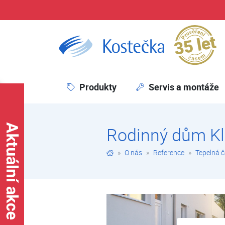
Pr
Rodinný dům Kladno | Tepelná čerpadla | Reference | O nás | Kostečka GROUP - klimatizace | tepelná čerpadla | úprava vody
Produkty
Servis a montáže
Rodinný dům K
O nás
Reference
Tepelná 