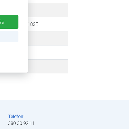
24 kW
še
HP3AW 18SE
17,5 kW
vzduch
2007
Telefon:
380 30 92 11