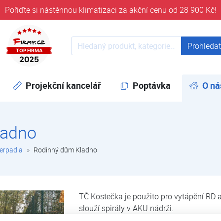
Pořiďte si nástěnnou klimatizaci za akční cenu od 28 900 Kč!
ověřeni časem 32 let
Prohledat web
Prohleda
Projekční kancelář
Poptávka
O ná
ladno
čerpadla
Rodinný dům Kladno
TČ Kostečka je použito pro vytápění RD a
slouží spirály v AKU nádrži.