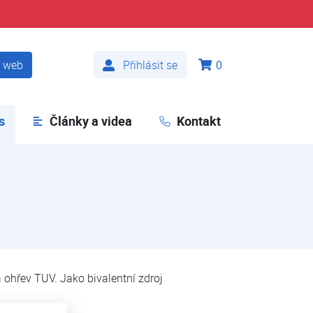
t web
Přihlásit se
0
s
(aktuální)
Články a videa
Kontakt
 ohřev TUV. Jako bivalentní zdroj