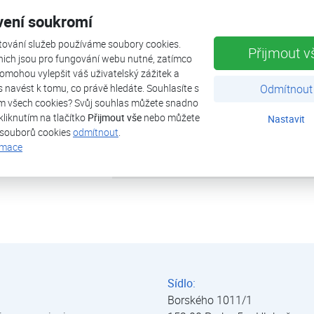
vení soukromí
tepelná ztráta objektu
tování služeb používáme soubory cookies.
Přijmout v
tepelné čerpadlo
nich jsou pro fungování webu nutné, zatímco
omohou vylepšit váš uživatelský zážitek a
ás navést k tomu, co právě hledáte. Souhlasíte s
Odmítnout
výkon (A2/W35)
m všech cookies? Svůj souhlas můžete snadno
kliknutím na tlačítko
Přijmout vše
nebo můžete
Nastavit
zdroj tepla
 souborů cookies
odmítnout
.
rmace
uvedeno do provozu
Sídlo:
Borského 1011/1