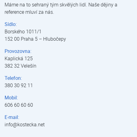
Máme na to sehraný tým skvělých lidí. Naše dějiny a
reference mluví za nás.
Sídlo:
Borského 1011/1
152 00 Praha 5 – Hlubočepy
Provozovna:
Kaplická 125
382 32 Velešín
Telefon:
380 30 92 11
Mobil:
606 60 60 60
E-mail:
info@kostecka.net