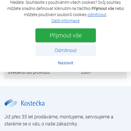
hledáte. Souhlasíte s používáním všech cookies? Svůj souhlas
můžete snadno definovat kliknutím na tlačítko
Přijmout vše
nebo
tepelná ztráta objektu
12 kW
můžete používání souborů cookies
odmítnout
.
Další informace
tepelné čerpadlo
HP3AW 10SC
Přijmout vše
výkon (A2/W35)
9,8 kW
Odmítnout
zdroj tepla
vzduch
Nastavit
uvedeno do provozu
2007
Rodinný dům Mokrý Lom | Tepelná čerpadla | Reference | O nás | Kostečka GROUP - klimatizace | tepelná čerpadla | úprava vody
Již přes 35 let prodáváme, montujeme, servisujeme a
staráme se o vás, o naše zákazníky.