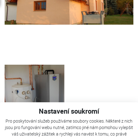
Nastavení soukromí
Pro poskytování služeb používáme soubory cookies. Některé z nich
TČ Kostečka je použito pro vytápění RD a ohřev TUV. Jako
jsou pro fungování webu nutné, zatímco jiné nám pomohou vylepšit
váš uživatelský zážitek a rychleji vás navést k tomu, co právě
bivalentní zdroj slouží spirály v AKU nádrži.