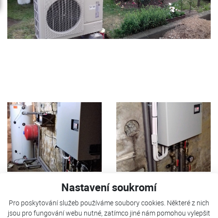
Nastavení soukromí
Tepelné čerpadlo FUJI Kaiteki 12T je použito pro vytápění
Pro poskytování služeb používáme soubory cookies. Některé z nich
rodinného domu a ohřevu teplé užitkové vody. Jako
jsou pro fungování webu nutné, zatímco jiné nám pomohou vylepšit