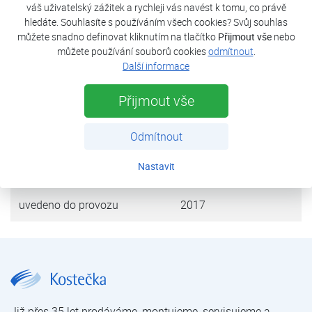
váš uživatelský zážitek a rychleji vás navést k tomu, co právě
bivalentní zdroj slouží elektrokotel instalovaný v tepelném
hledáte. Souhlasíte s používáním všech cookies? Svůj souhlas
čerpadle.
můžete snadno definovat kliknutím na tlačítko
Přijmout vše
nebo
můžete používání souborů cookies
odmítnout
.
Další informace
tepelná ztráta objektu
9,3 kW
Přijmout vše
tepelné čerpadlo
FUJI Kaiteki 12T
výkon (A7/W35)
11,2 kW
Odmítnout
Nastavit
zdroj tepla
vzduch
uvedeno do provozu
2017
Rodinný dům Nová Bystřice | Tepelná čerpadla | Reference | O nás | Kostečka GROUP - klimatizace | tepelná čerpadla | úprava vody
Již přes 35 let prodáváme, montujeme, servisujeme a