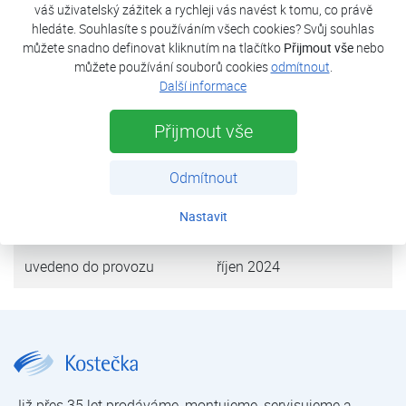
váš uživatelský zážitek a rychleji vás navést k tomu, co právě
Jako bivalentní zdroj slouží elektrokotel instalovaný v
hledáte. Souhlasíte s používáním všech cookies? Svůj souhlas
tepelném čerpadle.
můžete snadno definovat kliknutím na tlačítko
Přijmout vše
nebo
můžete používání souborů cookies
odmítnout
.
Další informace
tepelná ztráta objektu
13 kW
Přijmout vše
tepelné čerpadlo
FUJI Kaiteki neo 14T
výkon (A7/W35)
14 kW
Odmítnout
Nastavit
zdroj tepla
vzduch
uvedeno do provozu
říjen 2024
Rodinný dům Protivín | Tepelná čerpadla | Reference | O nás | Kostečka GROUP - klimatizace | tepelná čerpadla | úprava vody
Již přes 35 let prodáváme, montujeme, servisujeme a