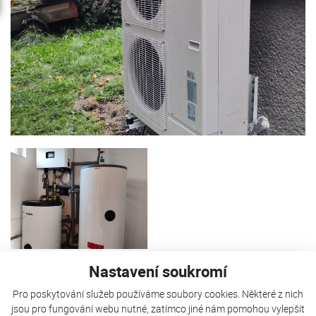
Nastavení soukromí
Tepelné čerpadlo FUJI Kaiteki neo 14T je použito pro
Pro poskytování služeb používáme soubory cookies. Některé z nich
vytápění rodinného domu a ohřevu teplé užitkové vody.
jsou pro fungování webu nutné, zatímco jiné nám pomohou vylepšit