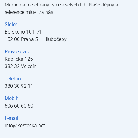
Máme na to sehraný tým skvělých lidí. Naše dějiny a
reference mluví za nás.
Sídlo:
Borského 1011/1
152 00 Praha 5 – Hlubočepy
Provozovna:
Kaplická 125
382 32 Velešín
Telefon:
380 30 92 11
Mobil:
606 60 60 60
E-mail:
info@kostecka.net