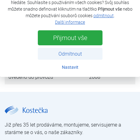
hledáte. Souhlasíte s používáním všech cookies? Svůj souhlas
můžete snadno definovat kliknutím na tlačítko
Přijmout vše
nebo
tepelná ztráta objektu
12 kW
můžete používání souborů cookies
odmítnout
.
Další informace
tepelné čerpadlo
HP3BW 09E
Přijmout vše
výkon (B0/W35)
9,2 kW
Odmítnout
zdroj tepla
vrt 1×140 m
Nastavit
uvedeno do provozu
2008
Rodinný dům Velešín | Tepelná čerpadla | Reference | O nás | Kostečka GROUP - klimatizace | tepelná čerpadla | úprava vody
Již přes 35 let prodáváme, montujeme, servisujeme a
staráme se o vás, o naše zákazníky.