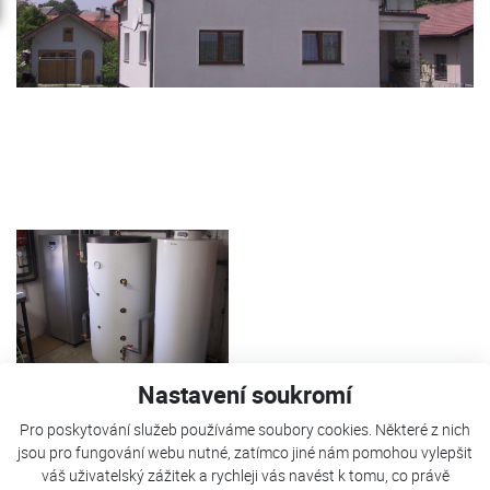
Nastavení soukromí
Pro poskytování služeb používáme soubory cookies. Některé z nich
TČ Kostečka je použito pro vytápění RD a ohřev TUV. Jako
jsou pro fungování webu nutné, zatímco jiné nám pomohou vylepšit
váš uživatelský zážitek a rychleji vás navést k tomu, co právě
bivalentní zdroj slouží elektrokotel v TČ.