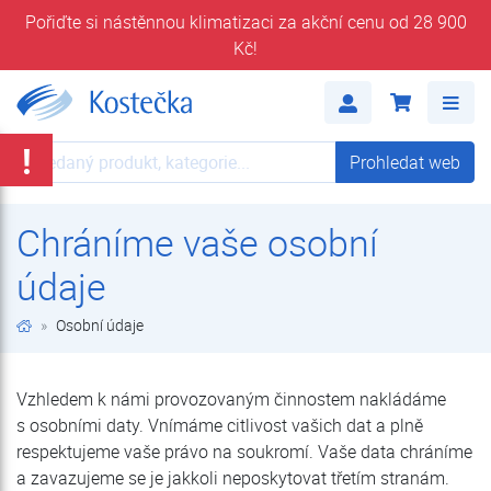
Pořiďte si nástěnnou klimatizaci za akční cenu od 28 900
Kč!
Osobní údaje | Kostečka GROUP - klimatizace | tepelná čerpadla | úprava vody
Me
!
Prohledat web
Prohledat web
Chráníme vaše osobní
údaje
Osobní údaje
Vzhledem k námi provozovaným činnostem nakládáme
s osobními daty. Vnímáme citlivost vašich dat a plně
respektujeme vaše právo na soukromí. Vaše data chráníme
a zavazujeme se je jakkoli neposkytovat třetím stranám.