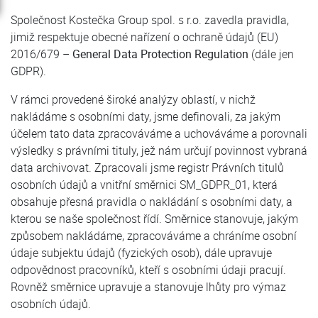
Společnost Kostečka Group spol. s r.o. zavedla pravidla,
jimiž respektuje obecné nařízení o ochraně údajů (EU)
2016/679 –
General Data Protection Regulation
(dále jen
GDPR).
V rámci provedené široké analýzy oblastí, v nichž
nakládáme s osobními daty, jsme definovali, za jakým
účelem tato data zpracováváme a uchováváme a porovnali
výsledky s právními tituly, jež nám určují povinnost vybraná
data archivovat. Zpracovali jsme registr Právních titulů
osobních údajů a vnitřní směrnici SM_GDPR_01, která
obsahuje přesná pravidla o nakládání s osobními daty, a
kterou se naše společnost řídí. Směrnice stanovuje, jakým
způsobem nakládáme, zpracováváme a chráníme osobní
údaje subjektu údajů (fyzických osob), dále upravuje
odpovědnost pracovníků, kteří s osobními údaji pracují.
Rovněž směrnice upravuje a stanovuje lhůty pro výmaz
osobních údajů.