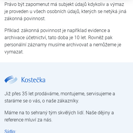
Právo být zapomenut má subjekt údajů kdykoliv a výmaz
je proveden u všech osobních údajů, kterých se netýká jiná
zákonná povinnost.
Příklad: zákonná povinnost je například evidence a
archivace účetnictví, tato doba je 10 let. Rovněž pak
personální záznamy musíme archivovat a nemůžeme je
vymazat.
Osobní údaje | Kostečka GROUP - klimatizace | tepelná čerpadla | úprava vody
Již přes 35 let prodáváme, montujeme, servisujeme a
staráme se o vás, o naše zákazníky.
Máme na to sehraný tým skvělých lidí. Naše dějiny a
reference mluví za nás.
Sídlo: