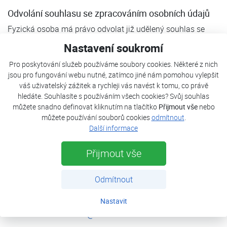
Odvolání souhlasu se zpracováním osobních údajů
Fyzická osoba má právo odvolat již udělený souhlas se
zpracováním osobních údajů.
Nastavení soukromí
Odvolání souhlasu – stačí zaslat email na emailovou
Pro poskytování služeb používáme soubory cookies. Některé z nich
adresu
info@kostecka.net
a uvézt konkrétní odvolání
jsou pro fungování webu nutné, zatímco jiné nám pomohou vylepšit
souhlasu.
váš uživatelský zážitek a rychleji vás navést k tomu, co právě
hledáte. Souhlasíte s používáním všech cookies? Svůj souhlas
Příklad: Odvolávám souhlas se zpracováním osobních
můžete snadno definovat kliknutím na tlačítko
Přijmout vše
nebo
údajů za účelem zasílání novinek a obchodního sdělení
můžete používání souborů cookies
odmítnout
.
Další informace
(newsletter).
Přijmout vše
Právo být zapomenut
Fyzická osoba má právo být zapomenuta (výmaz osobních
Odmítnout
údajů ze všech databází).
O výmaz osobních údajů lze požádat emailem na
Nastavit
emailovou adresu
info@kostecka.net