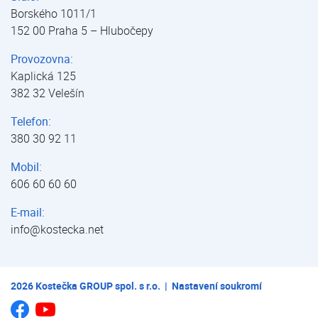
Borského 1011/1
152 00 Praha 5 – Hlubočepy
Provozovna:
Kaplická 125
382 32 Velešín
Telefon:
380 30 92 11
Mobil:
606 60 60 60
E-mail:
info@kostecka.net
2026
Kostečka GROUP spol. s r.o.
|
Nastavení soukromí
Jsme na Youtube
Jsme na Facebooku