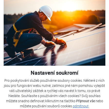
Nastavení soukromí
Poptávka fotovoltaiky
Pro poskytování služeb používáme soubory cookies. Některé z nich
jsou pro fungování webu nutné, zatímco jiné nám pomohou vylepšit
Jméno
*
váš uživatelský zážitek a rychleji vás navést k tomu, co právě
hledáte. Souhlasíte s používáním všech cookies? Svůj souhlas
můžete snadno definovat kliknutím na tlačítko
Přijmout vše
nebo
můžete používání souborů cookies
odmítnout
.