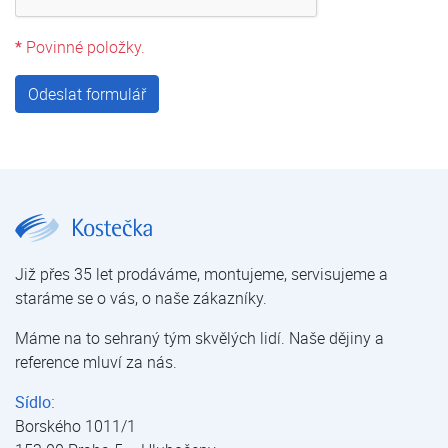
*
Povinné položky.
Odeslat formulář
Poptat fotovoltaiku | Poptat fotovoltaiku | Poptávka | Kostečka GROUP - klimatizace | tepelná čerpadla | úprava vody
Již přes 35 let prodáváme, montujeme, servisujeme a
staráme se o vás, o naše zákazníky.
Máme na to sehraný tým skvělých lidí. Naše dějiny a
reference mluví za nás.
Sídlo:
Borského 1011/1