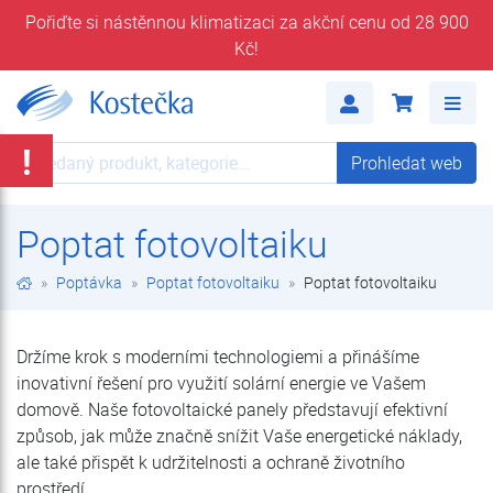
Pořiďte si nástěnnou klimatizaci za akční cenu od 28 900
Kč!
Poptat fotovoltaiku | Poptat fotovoltaiku | Poptávka | Kostečka GROUP - klimatizace | tepelná čerpadla | úprava vody
Me
!
Prohledat web
Prohledat web
Poptat fotovoltaiku
Poptávka
Poptat fotovoltaiku
Poptat fotovoltaiku
Držíme krok s moderními technologiemi a přinášíme
inovativní řešení pro využití solární energie ve Vašem
domově. Naše fotovoltaické panely představují efektivní
způsob, jak může značně snížit Vaše energetické náklady,
ale také přispět k udržitelnosti a ochraně životního
prostředí.