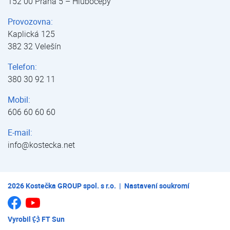
152 00 Praha 5 – Hlubočepy
Provozovna:
Kaplická 125
382 32 Velešín
Telefon:
380 30 92 11
Mobil:
606 60 60 60
E-mail:
info@kostecka.net
2026
Kostečka GROUP spol. s r.o.
|
Nastavení soukromí
Jsme na Youtube
Jsme na Facebooku
Vyrobil
FT Sun