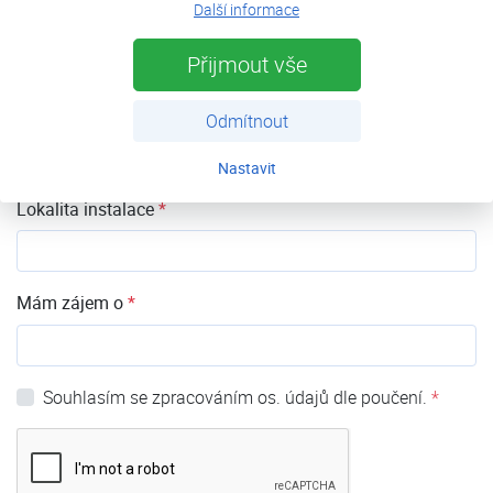
Váš e-mail
*
Další informace
Přijmout vše
Telefon
*
Odmítnout
Nastavit
Lokalita instalace
*
Mám zájem o
*
Souhlasím se zpracováním os. údajů dle poučení.
*