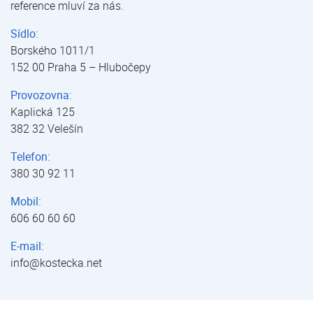
reference mluví za nás.
Sídlo:
Borského 1011/1
152 00 Praha 5 – Hlubočepy
Provozovna:
Kaplická 125
382 32 Velešín
Telefon:
380 30 92 11
Mobil:
606 60 60 60
E-mail:
info@kostecka.net