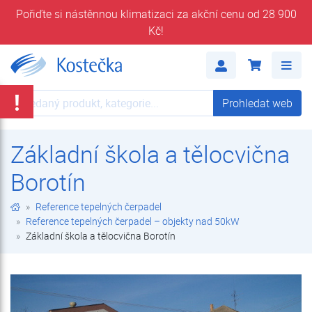
Pořiďte si nástěnnou klimatizaci za akční cenu od 28 900
Kč!
Základní škola a tělocvična Borotín | Reference tepelných čerpadel – objekty nad 50kW | Reference tepelných čerpadel | Kostečka GROUP - klimatizace | tepelná čerpadla | úprava vody
Me
!
Prohledat web
Prohledat web
Základní škola a tělocvična
Borotín
Reference tepelných čerpadel
Reference tepelných čerpadel – objekty nad 50kW
Základní škola a tělocvična Borotín