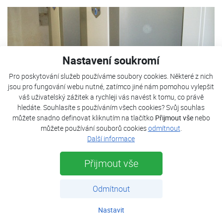
Nastavení soukromí
Pro poskytování služeb používáme soubory cookies. Některé z nich
jsou pro fungování webu nutné, zatímco jiné nám pomohou vylepšit
váš uživatelský zážitek a rychleji vás navést k tomu, co právě
hledáte. Souhlasíte s používáním všech cookies? Svůj souhlas
můžete snadno definovat kliknutím na tlačítko
Přijmout vše
nebo
můžete používání souborů cookies
odmítnout
.
Další informace
Přijmout vše
TČ Kostečka je použito pro vytápění a ohřev TUV.
Odmítnout
tepelná ztráta objektu
130 kW
Nastavit