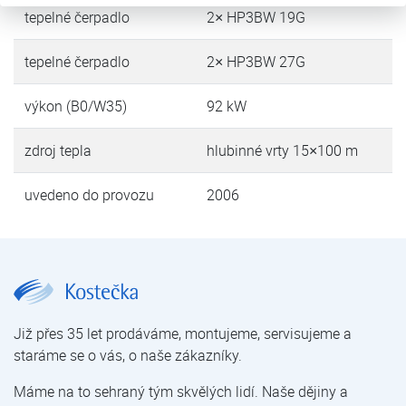
tepelné čerpadlo
2× HP3BW 19G
tepelné čerpadlo
2× HP3BW 27G
výkon (B0/W35)
92 kW
zdroj tepla
hlubinné vrty 15×100 m
uvedeno do provozu
2006
Základní škola a tělocvična Borotín | Reference tepelných čerpadel – objekty nad 50kW | Reference tepelných čerpadel | Kostečka GROUP - klimatizace | tepelná čerpadla | úprava vody
Již přes 35 let prodáváme, montujeme, servisujeme a
staráme se o vás, o naše zákazníky.
Máme na to sehraný tým skvělých lidí. Naše dějiny a