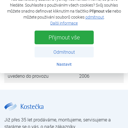
TUV.
hledáte. Souhlasíte s používáním všech cookies? Svůj souhlas
můžete snadno definovat kliknutím na tlačítko
Přijmout vše
nebo
můžete používání souborů cookies
odmítnout
.
tepelná ztráta objektu
48 kW
Další informace
tepelné čerpadlo
HP3AW 36SB
Přijmout vše
výkon (B0/W35)
36,4 kW
Odmítnout
zdroj tepla
vzduch
Nastavit
uvedeno do provozu
2006
Autosalon Vimperk | Reference tepelných čerpadel – průmyslové objekty | Reference tepelných čerpadel | Kostečka GROUP - klimatizace | tepelná čerpadla | úprava vody
Již přes 35 let prodáváme, montujeme, servisujeme a
staráme se o vás, o naše zákazníky.