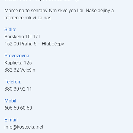
Máme na to sehraný tým skvělých lidí. Naše dějiny a
reference mluví za nás.
Sídlo:
Borského 1011/1
152 00 Praha 5 – Hlubočepy
Provozovna:
Kaplická 125
382 32 Velešín
Telefon:
380 30 92 11
Mobil:
606 60 60 60
E-mail:
info@kostecka.net