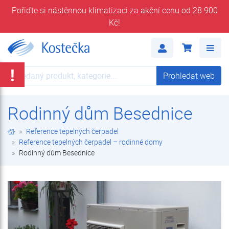
Pořiďte si nástěnnou klimatizaci za akční cenu od 28 900
Kč!
Rodinný dům Besednice | Reference tepelných čerpadel – rodinné domy | Reference tepelných čerpadel | Kostečka GROUP - klimatizace | tepelná čerpadla | úprava vody
Me
!
Prohledat web
Prohledat web
Rodinný dům Besednice
Reference tepelných čerpadel
Reference tepelných čerpadel – rodinné domy
Rodinný dům Besednice