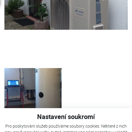
Nastavení soukromí
Pro poskytování služeb používáme soubory cookies. Některé z nich
Tepelné čerpadlo FUJI Kaiteki 12 je použito pro vytápění