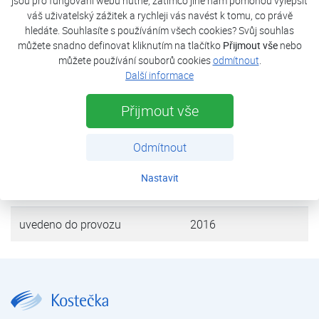
jsou pro fungování webu nutné, zatímco jiné nám pomohou vylepšit
rodinného domu a ohřevu teplé užitkové vody. Jako
váš uživatelský zážitek a rychleji vás navést k tomu, co právě
bivalentní zdroj slouží elektrokotel instalovaný v tepelném
hledáte. Souhlasíte s používáním všech cookies? Svůj souhlas
čerpadle.
můžete snadno definovat kliknutím na tlačítko
Přijmout vše
nebo
můžete používání souborů cookies
odmítnout
.
Další informace
tepelná ztráta objektu
8,5 kW
Přijmout vše
tepelné čerpadlo
FUJI Kaiteki 12
Odmítnout
výkon (A7/W35)
11,20 kW
Nastavit
zdroj tepla
vzduch
uvedeno do provozu
2016
Rodinný dům Besednice | Reference tepelných čerpadel – rodinné domy | Reference tepelných čerpadel | Kostečka GROUP - klimatizace | tepelná čerpadla | úprava vody