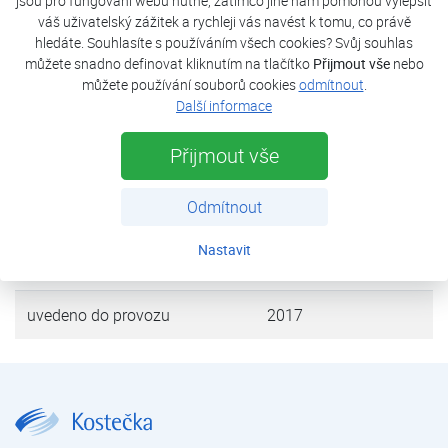
jsou pro fungování webu nutné, zatímco jiné nám pomohou vylepšit
rodinného domu a ohřevu teplé užitkové vody. Jako
váš uživatelský zážitek a rychleji vás navést k tomu, co právě
bivalentní zdroj slouží elektrokotel instalovaný v tepelném
hledáte. Souhlasíte s používáním všech cookies? Svůj souhlas
čerpadle.
můžete snadno definovat kliknutím na tlačítko
Přijmout vše
nebo
můžete používání souborů cookies
odmítnout
.
Další informace
tepelná ztráta objektu
8 kW
Přijmout vše
tepelné čerpadlo
FUJI Kaiteki 12
Odmítnout
výkon (A7/W35)
11,20 kW
Nastavit
zdroj tepla
vzduch
uvedeno do provozu
2017
Rodinný dům Břehov | Reference tepelných čerpadel – rodinné domy | Reference tepelných čerpadel | Kostečka GROUP - klimatizace | tepelná čerpadla | úprava vody