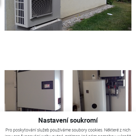
Nastavení soukromí
Pro poskytování služeb používáme soubory cookies. Některé z nich
Tepelné čerpadlo FUJI Kaiteki 12 je použito pro vytápění