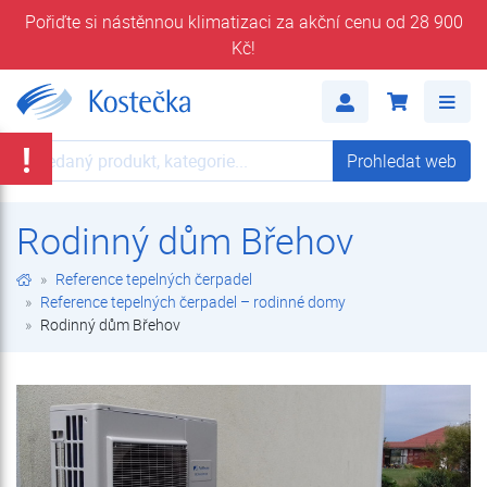
Pořiďte si nástěnnou klimatizaci za akční cenu od 28 900
Kč!
Rodinný dům Břehov | Reference tepelných čerpadel – rodinné domy | Reference tepelných čerpadel | Kostečka GROUP - klimatizace | tepelná čerpadla | úprava vody
Me
!
Prohledat web
Prohledat web
Rodinný dům Břehov
Reference tepelných čerpadel
Reference tepelných čerpadel – rodinné domy
Rodinný dům Břehov