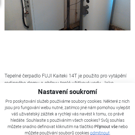
Tepelné čerpadlo FUJI Kaiteki 14T je použito pro vytápění
rodinného domu a ohřevu teplé užitkové vody. Jako
bivalentní zdroj slouží elektrokotel instalovaný v tepelném
Nastavení soukromí
čerpadle.
Pro poskytování služeb používáme soubory cookies. Některé z nich
jsou pro fungování webu nutné, zatímco jiné nám pomohou vylepšit
váš uživatelský zážitek a rychleji vás navést k tomu, co právě
tepelná ztráta objektu
12 kW
hledáte. Souhlasíte s používáním všech cookies? Svůj souhlas
můžete snadno definovat kliknutím na tlačítko
Přijmout vše
nebo
tepelné čerpadlo
FUJI Kaiteki 14T
můžete používání souborů cookies
odmítnout
.