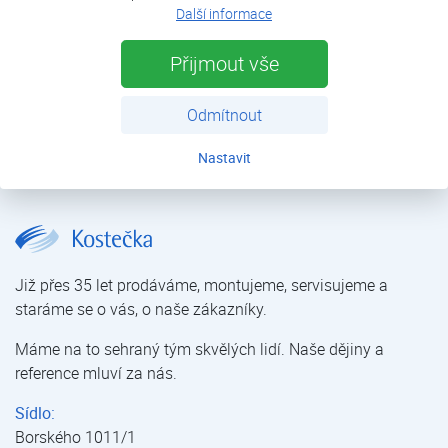
Další informace
výkon (A7/W35)
14,00 kW
Přijmout vše
zdroj tepla
vzduch
Odmítnout
uvedeno do provozu
2016
Nastavit
Rodinný dům Čejetice | Reference tepelných čerpadel – rodinné domy | Reference tepelných čerpadel | Kostečka GROUP - klimatizace | tepelná čerpadla | úprava vody
Již přes 35 let prodáváme, montujeme, servisujeme a
staráme se o vás, o naše zákazníky.
Máme na to sehraný tým skvělých lidí. Naše dějiny a
reference mluví za nás.
Sídlo:
Borského 1011/1