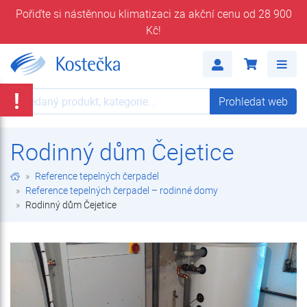
Pořiďte si nástěnnou klimatizaci za akční cenu od 28 900
Kč!
Rodinný dům Čejetice | Reference tepelných čerpadel – rodinné domy | Reference tepelných čerpadel | Kostečka GROUP - klimatizace | tepelná čerpadla | úprava vody
Me
!
Prohledat web
Prohledat web
Rodinný dům Čejetice
Reference tepelných čerpadel
Reference tepelných čerpadel – rodinné domy
Rodinný dům Čejetice