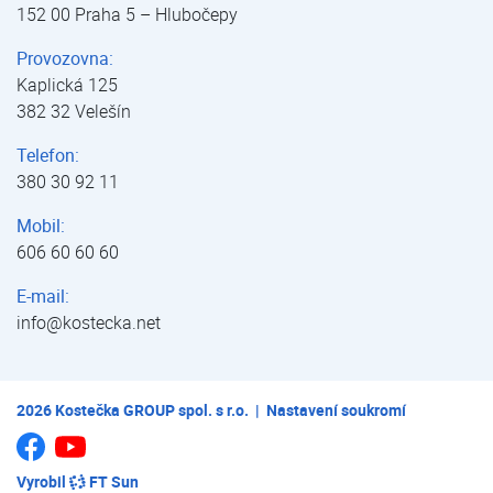
152 00 Praha 5 – Hlubočepy
Provozovna:
Kaplická 125
382 32 Velešín
Telefon:
380 30 92 11
Mobil:
606 60 60 60
E-mail:
info@kostecka.net
2026
Kostečka GROUP spol. s r.o.
|
Nastavení soukromí
Jsme na Youtube
Jsme na Facebooku
Vyrobil
FT Sun