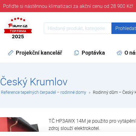
Pořiďte si nástěnnou klimatizaci za akční cenu od 28 900 Kč!
ověřeni časem 32 let
Prohledat web
Prohleda
Projekční kancelář
Poptávka
O ná
 Český Krumlov
Reference tepelných čerpadel – rodinné domy
Rodinný dům – Český 
TČ HP3AWX 14M je použito pro vytápění 
zdroj slouží elektrokotel.