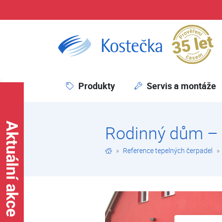
Pr
Rodinný dům – Český Krumlov | Reference tepelných čerpadel – rodinné domy | Reference tepelných čerpadel | Kostečka GROUP - klimatizace | tepelná čerpadla | úprava vody
Produkty
Servis a montáže
Rodinný dům –
Reference tepelných čerpadel