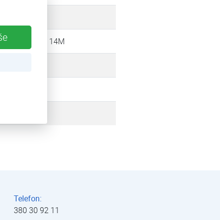
18 kW
še
HP3AWX 14M
13,1 kW
vzduch
2010
Telefon:
380 30 92 11