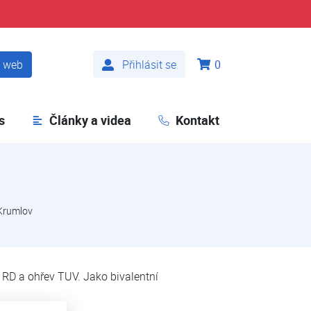
t web
Přihlásit se
0
s
Články a videa
Kontakt
Krumlov
RD a ohřev TUV. Jako bivalentní