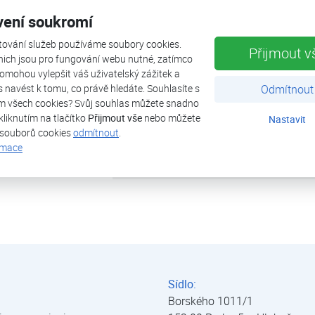
vení soukromí
tepelná ztráta objektu
tování služeb používáme soubory cookies.
Přijmout v
tepelné čerpadlo
nich jsou pro fungování webu nutné, zatímco
omohou vylepšit váš uživatelský zážitek a
ás navést k tomu, co právě hledáte. Souhlasíte s
Odmítnout
výkon (A2/W35)
m všech cookies? Svůj souhlas můžete snadno
kliknutím na tlačítko
Přijmout vše
nebo můžete
Nastavit
zdroj tepla
 souborů cookies
odmítnout
.
rmace
uvedeno do provozu
dy
Sídlo:
Borského 1011/1