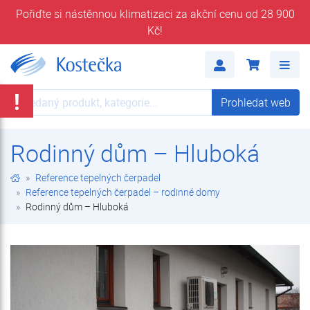
Pořiďte si nástěnnou klimatizaci za akční cenu od 28 900
Kč!
Rodinný dům – Hluboká | Reference tepelných čerpadel – rodinné domy | Reference tepelných čerpadel | Kostečka GROUP - klimatizace | tepelná čerpadla | úprava vody
Me
!
Prohledat web
Prohledat web
Rodinný dům – Hluboká
Reference tepelných čerpadel
Reference tepelných čerpadel – rodinné domy
Rodinný dům – Hluboká