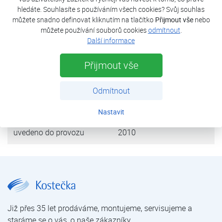
bivalentní zdroj slouží EK instalovaný v TČ.
hledáte. Souhlasíte s používáním všech cookies? Svůj souhlas
můžete snadno definovat kliknutím na tlačítko
Přijmout vše
nebo
můžete používání souborů cookies
odmítnout
.
tepelná ztráta objektu
18 kW
Další informace
tepelné čerpadlo
Aquatermic AQUE 54
Přijmout vše
výkon (A7/W35)
16 kW
Odmítnout
zdroj tepla
vzduch
Nastavit
uvedeno do provozu
2010
Rodinný dům – Hluboká | Reference tepelných čerpadel – rodinné domy | Reference tepelných čerpadel | Kostečka GROUP - klimatizace | tepelná čerpadla | úprava vody
Již přes 35 let prodáváme, montujeme, servisujeme a
staráme se o vás, o naše zákazníky.