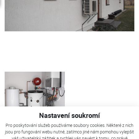
Nastavení soukromí
Pro poskytování služeb používáme soubory cookies. Některé z nich
jsou pro fungování webu nutné, zatímco jiné nám pomohou vylepšit
TČ AQUE 54 je použito pro vytápění RD a ohřev TUV. Jako
váš uživatelský zážitek a rychleji vás navést k tomu, co právě