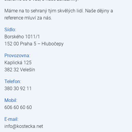
Máme na to sehraný tým skvělých lidí. Naše dějiny a
reference mluví za nás.
Sídlo:
Borského 1011/1
152 00 Praha 5 – Hlubočepy
Provozovna:
Kaplická 125
382 32 Velešín
Telefon:
380 30 92 11
Mobil:
606 60 60 60
E-mail:
info@kostecka.net