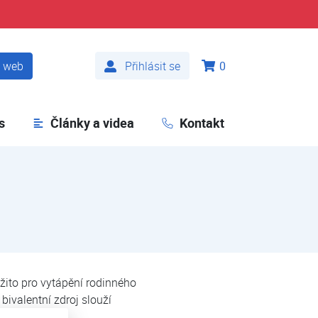
t web
Přihlásit se
0
s
Články a videa
Kontakt
žito pro vytápění rodinného
bivalentní zdroj slouží
dle.