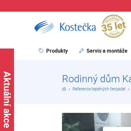
Pr
Rodinný dům Kaplice | Reference tepelných čerpadel – rodinné domy | Reference tepelných čerpadel | Kostečka GROUP - klimatizace | tepelná čerpadla | úprava vody
Produkty
Servis a montáže
Rodinný dům Ka
Reference tepelných čerpadel