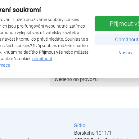
vení soukromí
tepelná ztráta objektu
tování služeb používáme soubory cookies.
Přijmout v
nich jsou pro fungování webu nutné, zatímco
omohou vylepšit váš uživatelský zážitek a
tepelné čerpadlo
ás navést k tomu, co právě hledáte. Souhlasíte s
Odmítnout
m všech cookies? Svůj souhlas můžete snadno
výkon (A7/W35)
kliknutím na tlačítko
Přijmout vše
nebo můžete
Nastavit
 souborů cookies
odmítnout
.
zdroj tepla
rmace
uvedeno do provozu
Sídlo:
Borského 1011/1