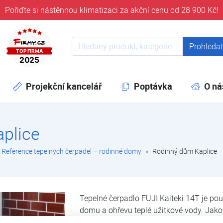
Pořiďte si nástěnnou klimatizaci za akční cenu od 28 900 Kč!
ověřeni časem 32 let
Prohledat web
Prohleda
Projekční kancelář
Poptávka
O ná
plice
Reference tepelných čerpadel – rodinné domy
Rodinný dům Kaplice
Tepelné čerpadlo FUJI Kaiteki 14T je pou
domu a ohřevu teplé užitkové vody. Jako 
elektrokotel instalovaný v tepelném čerpa