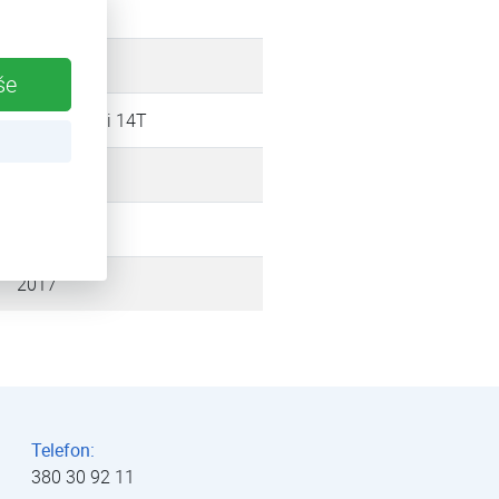
12 kW
še
FUJI Kaiteki 14T
14,00 kW
vzduch
2017
Telefon:
380 30 92 11