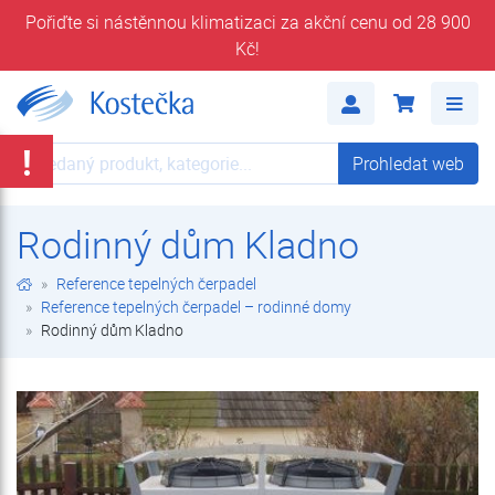
Pořiďte si nástěnnou klimatizaci za akční cenu od 28 900
Kč!
Rodinný dům Kladno | Reference tepelných čerpadel – rodinné domy | Reference tepelných čerpadel | Kostečka GROUP - klimatizace | tepelná čerpadla | úprava vody
Me
!
Prohledat web
Prohledat web
Rodinný dům Kladno
Reference tepelných čerpadel
Reference tepelných čerpadel – rodinné domy
Rodinný dům Kladno