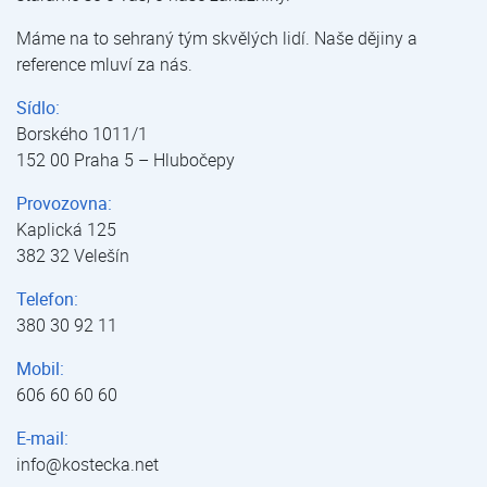
Máme na to sehraný tým skvělých lidí. Naše dějiny a
reference mluví za nás.
Sídlo:
Borského 1011/1
152 00 Praha 5 – Hlubočepy
Provozovna:
Kaplická 125
382 32 Velešín
Telefon:
380 30 92 11
Mobil:
606 60 60 60
E-mail:
info@kostecka.net