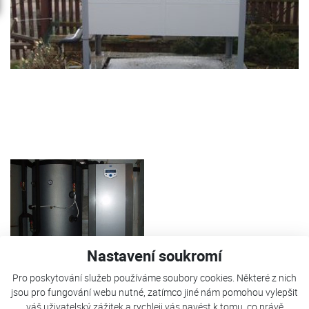
Nastavení soukromí
Pro poskytování služeb používáme soubory cookies. Některé z nich
jsou pro fungování webu nutné, zatímco jiné nám pomohou vylepšit
TČ Kostečka je použito pro vytápění RD, ohřev bazénu a
váš uživatelský zážitek a rychleji vás navést k tomu, co právě