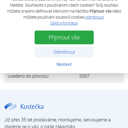
TUV. Jako bivalentní zdroj slouží spirály v AKU nádrži.
hledáte. Souhlasíte s používáním všech cookies? Svůj souhlas
můžete snadno definovat kliknutím na tlačítko
Přijmout vše
nebo
můžete používání souborů cookies
odmítnout
.
tepelná ztráta objektu
23 kW
Další informace
tepelné čerpadlo
HP3AW 18SC
Přijmout vše
výkon (A2/W35)
17,5 kW
Odmítnout
zdroj tepla
vzduch
Nastavit
uvedeno do provozu
2007
Rodinný dům Kladno | Reference tepelných čerpadel – rodinné domy | Reference tepelných čerpadel | Kostečka GROUP - klimatizace | tepelná čerpadla | úprava vody
Již přes 35 let prodáváme, montujeme, servisujeme a
staráme se o vás, o naše zákazníky.