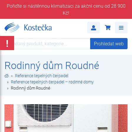
Pořiďte si nástěnnou klimatizaci za akční cenu od 28 900
Kč!
Rodinný dům Roudné | Reference tepelných čerpadel – rodinné domy | Reference tepelných čerpadel | Kostečka GROUP - klimatizace | tepelná čerpadla | úprava vody
Me
!
Prohledat web
Prohledat web
Rodinný dům Roudné
Reference tepelných čerpadel
Reference tepelných čerpadel – rodinné domy
Rodinný dům Roudné