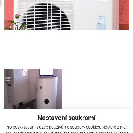
Nastavení soukromí
Pro poskytování služeb používáme soubory cookies. Některé z nich
Tepelné čerpadlo FUJI Kaiteki 14T je použito pro vytápění