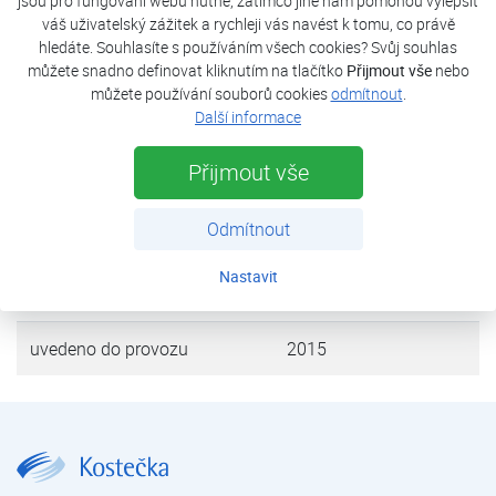
jsou pro fungování webu nutné, zatímco jiné nám pomohou vylepšit
rodinného domu a ohřevu teplé užitkové vody. Jako
váš uživatelský zážitek a rychleji vás navést k tomu, co právě
bivalentní zdroj slouží elektrokotel instalovaný v tepelném
hledáte. Souhlasíte s používáním všech cookies? Svůj souhlas
čerpadle.
můžete snadno definovat kliknutím na tlačítko
Přijmout vše
nebo
můžete používání souborů cookies
odmítnout
.
Další informace
tepelná ztráta objektu
13 kW
Přijmout vše
tepelné čerpadlo
FUJI Kaiteki 14T
Odmítnout
výkon (A7/W35)
14 kW
Nastavit
zdroj tepla
vzduch
uvedeno do provozu
2015
Rodinný dům Roudné | Reference tepelných čerpadel – rodinné domy | Reference tepelných čerpadel | Kostečka GROUP - klimatizace | tepelná čerpadla | úprava vody