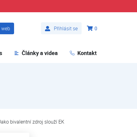
t web
Přihlásit se
0
s
Články a videa
Kontakt
ako bivalentní zdroj slouží EK