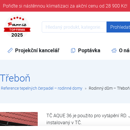
Pořiďte si nástěnnou klimatizaci za akční cenu od 28 900 Kč!
ověřeni časem 32 let
Prohledat web
Prohleda
Projekční kancelář
Poptávka
O ná
 Třeboň
Reference tepelných čerpadel – rodinné domy
Rodinný dům – Třeboň
TČ AQUE 36 je použito pro vytápění RD. J
instalovaný v TČ.