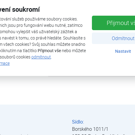
vení soukromí
tepelná ztráta objektu
9
tování služeb používáme soubory cookies.
Přijmout v
tepelné čerpadlo
A
nich jsou pro fungování webu nutné, zatímco
omohou vylepšit váš uživatelský zážitek a
ás navést k tomu, co právě hledáte. Souhlasíte s
Odmítnout
výkon (A2/W35)
1
m všech cookies? Svůj souhlas můžete snadno
kliknutím na tlačítko
Přijmout vše
nebo můžete
Nastavit
zdroj tepla
v
 souborů cookies
odmítnout
.
rmace
uvedeno do provozu
2
Sídlo:
Borského 1011/1