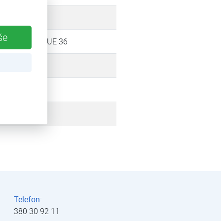
 kW
še
quatermic AQUE 36
1,7 kW
zduch
010
Telefon:
380 30 92 11