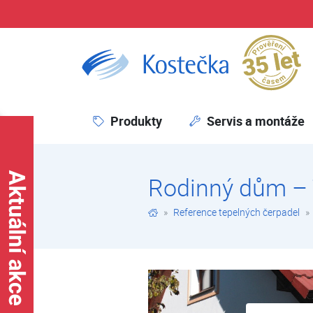
Pr
Rodinný dům – Třeboň | Reference tepelných čerpadel – rodinné domy | Reference tepelných čerpadel | Kostečka GROUP - klimatizace | tepelná čerpadla | úprava vody
Produkty
Servis a montáže
Rodinný dům –
Reference tepelných čerpadel