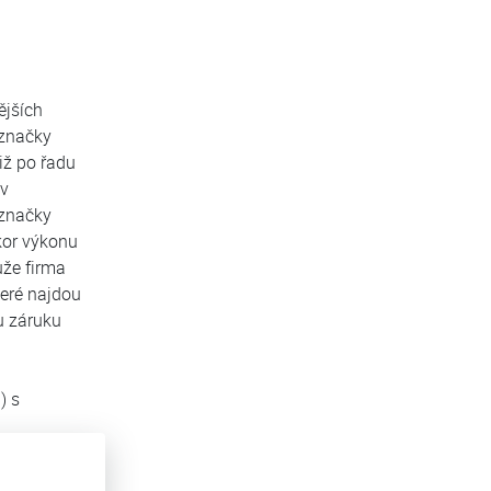
ějších
 značky
iž po řadu
 v
 značky
kor výkonu
ůže firma
teré najdou
u záruku
) s
Tento email
robku.