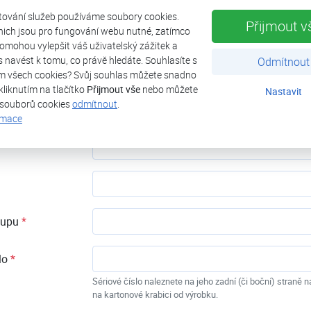
me jej proto vytisknout a pečlivě uschovat pro případnou reklam
tování služeb používáme soubory cookies.
Přijmout v
nich jsou pro fungování webu nutné, zatímco
záruka se nevztahuje na infrapanely SAKURA.
omohou vylepšit váš uživatelský zážitek a
ás navést k tomu, co právě hledáte. Souhlasíte s
Odmítnout
ace prodloužené záruky
m všech cookies? Svůj souhlas můžete snadno
kliknutím na tlačítko
Přijmout vše
nebo můžete
Nastavit
 souborů cookies
odmítnout
.
rmace
kupu
*
lo
*
Sériové číslo naleznete na jeho zadní (či boční) straně n
na kartonové krabici od výrobku.