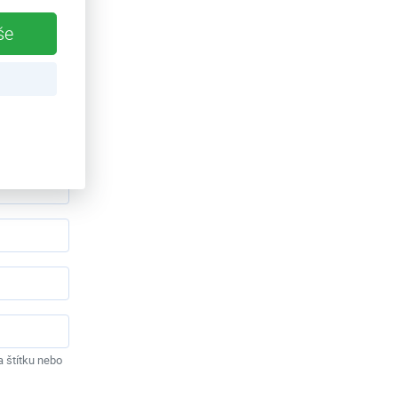
aci zboží.
še
a štítku nebo