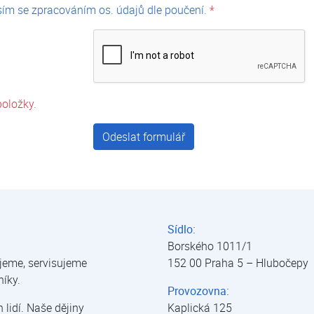
ím se zpracováním os. údajů dle poučení.
*
oložky.
Odeslat formulář
Sídlo:
Borského 1011/1
jeme, servisujeme
152 00 Praha 5 – Hlubočepy
níky.
Provozovna:
lidí. Naše dějiny
Kaplická 125