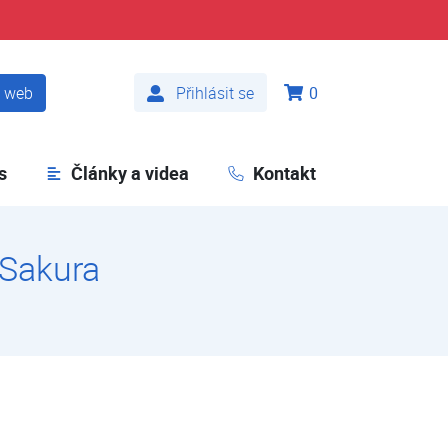
t web
Přihlásit se
0
s
Články a videa
Kontakt
 Sakura