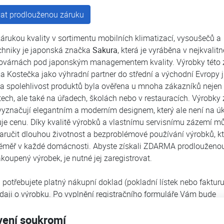
vat prodlouženou záruku
árukou kvality v sortimentu mobilních klimatizací, vysoušečů a
hniky je japonská značka
Sakura
, která je vyráběna v nejkvalitn
továrnách pod japonským managementem kvality. Výrobky této
ma Kostečka jako výhradní partner do střední a východní Evropy j
ta a spolehlivost produktů byla ověřena u mnoha zákazníků nejen
ch, ale také na úřadech, školách nebo v restauracích. Výrobky
vyznačují elegantním a moderním designem, který ale není na ú
je cenu. Díky kvalitě výrobků a vlastnímu servisnímu zázemí m
aručit dlouhou životnost a bezproblémové používání výrobků, k
téměř v každé domácnosti. Abyste získali ZDARMA prodlouženo
koupený výrobek, je nutné jej zaregistrovat.
i potřebujete platný nákupní doklad (pokladní lístek nebo fakturu
údaji o výrobku. Po vyplnění registračního formuláře Vám bude
n potvrzující email, kde budou uvedeny Vámi vyplněné údaje. 
vení soukromí
it zároveň jako potvrzení o prodloužené záruce zakoupeného vý