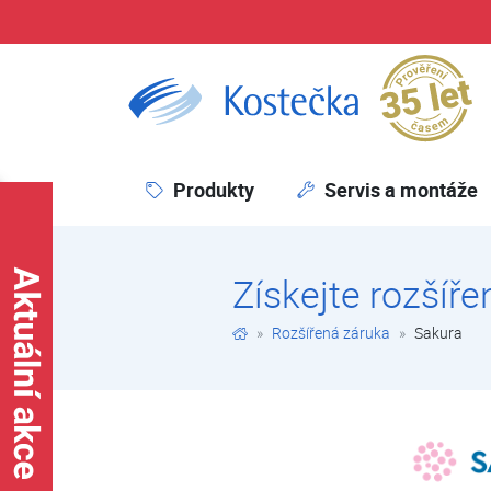
Pr
Sakura | Rozšířená záruka | Kostečka GROUP - klimatizace | tepelná čerpadla | úprava vody
Produkty
Servis a montáže
Získejte rozšíř
Rozšířená záruka
Sakura