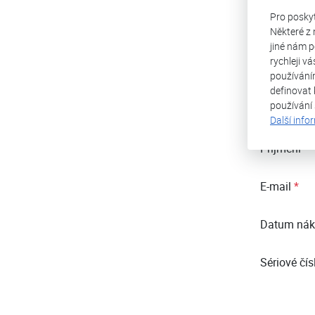
Doporučuje
Pro posky
Některé z 
Rozšířená 
jiné nám p
rychleji v
Registr
používání
definovat 
používání
Jméno
*
Další info
Příjmení
*
E-mail
*
Datum ná
Sériové čís