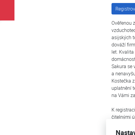
Registro
Ověřenou z
vzduchotec
asijských 
dováží fir
let. Kvali
domácnoste
Sakura se 
a nenavyšu
Kostečka z
uplatnění 
na Vámi za
K registrac
čitelnými 
vygenerová
Nasta
bude slouž