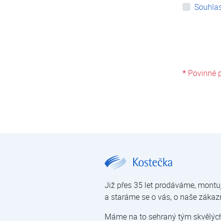
Souhlas
*
Povinné p
Sakura | Rozšířená záruka | Kostečka GROUP - klimatizace | tepelná čerpadla | úprava vody
Již přes 35 let prodáváme, montu
a staráme se o vás, o naše zákaz
Máme na to sehraný tým skvělých 