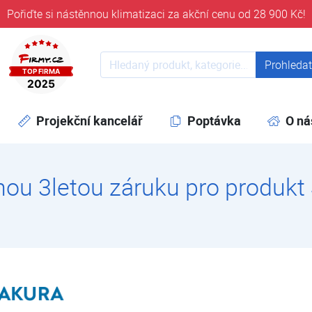
Pořiďte si nástěnnou klimatizaci za akční cenu od 28 900 Kč!
ověřeni časem 32 let
Prohledat web
Prohleda
Projekční kancelář
Poptávka
O ná
enou 3letou záruku pro produkt