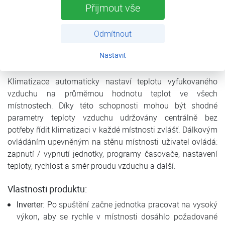
elementů – výdechových mřížek umístěných ve zdi či ve
Přijmout vše
stropě. Navíc díky svému jinak zcela skrytému provedení
jsou vhodné i do netradičních a nebo to třeba i do
Odmítnout
historicky cenných interiérů. Jsou ideální také pro hotely,
banky a podobné instituce, kde je vyžadován obzvláště
Nastavit
tichý a diskrétní provoz.
Klimatizace automaticky nastaví teplotu vyfukovaného
vzduchu na průměrnou hodnotu teplot ve všech
místnostech. Díky této schopnosti mohou být shodné
parametry teploty vzduchu udržovány centrálně bez
potřeby řídit klimatizaci v každé místnosti zvlášť. Dálkovým
ovládáním upevněným na stěnu místnosti uživatel ovládá:
zapnutí / vypnutí jednotky, programy časovače, nastavení
teploty, rychlost a směr proudu vzduchu a další.
Vlastnosti produktu:
Inverter:
Po spuštění začne jednotka pracovat na vysoký
výkon, aby se rychle v místnosti dosáhlo požadované