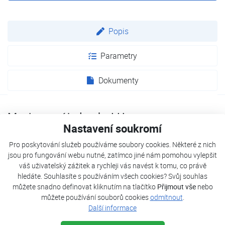
Popis
Parametry
Dokumenty
Mezistropní jednotky LH
Nastavení soukromí
Mezistropní jednotky jsou splitové jednotky, které jsou
Pro poskytování služeb používáme soubory cookies. Některé z nich
schopny distribuovat vzduch z jedné centrální jednotky do
jsou pro fungování webu nutné, zatímco jiné nám pomohou vylepšit
několika místností současně nebo v jedné místnosti
váš uživatelský zážitek a rychleji vás navést k tomu, co právě
vydechují vzduch na několika různých místech. Je zcela
hledáte. Souhlasíte s používáním všech cookies? Svůj souhlas
lhostejno jakého tvaru či v jakém stylu je Vaše místnost.
můžete snadno definovat kliknutím na tlačítko
Přijmout vše
nebo
můžete používání souborů cookies
odmítnout
.
Mezistropní jednotky vždy zaručí rovnoměrnou a správnou
Další informace
teplotu prostoru pomocí volitelných distribučních