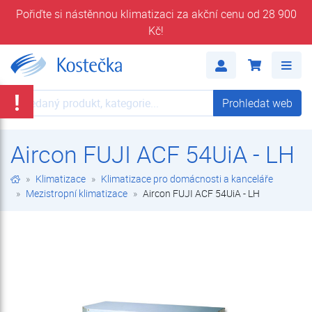
Pořiďte si nástěnnou klimatizaci za akční cenu od 28 900
Kč!
Aircon FUJI ACF 54UiA - LH | Mezistropní klimatizace | Klimatizace pro domácnosti a kanceláře | Klimatizace | E-shop | Kostečka GROUP - klimatizace | tepelná čerpadla | úprava vody
Me
!
Prohledat web
Prohledat web
Aircon FUJI ACF 54UiA - LH
Klimatizace
Klimatizace pro domácnosti a kanceláře
Mezistropní klimatizace
Aircon FUJI ACF 54UiA - LH