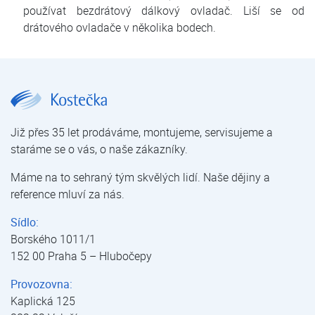
používat bezdrátový dálkový ovladač. Liší se od
drátového ovladače v několika bodech.
Aircon FUJI ACF 54UiA - LH | Mezistropní klimatizace | Klimatizace pro domácnosti a kanceláře | Klimatizace | E-shop | Kostečka GROUP - klimatizace | tepelná čerpadla | úprava vody
Již přes 35 let prodáváme, montujeme, servisujeme a
staráme se o vás, o naše zákazníky.
Máme na to sehraný tým skvělých lidí. Naše dějiny a
reference mluví za nás.
Sídlo:
Borského 1011/1
152 00 Praha 5 – Hlubočepy
Provozovna:
Kaplická 125