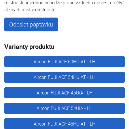
místnosti najednou nebo lze proud vzduchu rozvést do čtyř
různých míst v místnosti
Odeslat poptávku
Varianty produktu
Aircon FUJI ACF 60HUiAT - LH
Aircon FUJI ACF 54HUiAT - LH
Aircon FUJI ACF 45UiA - LH
Aircon FUJI ACF 54UiA - LH
Aircon FUJI ACF 45HUiAT - LH