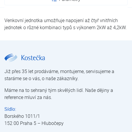
Venkovní jednotka umožňuje napojení až čtyř vnitřních
jednotek o různé kombinaci typů s výkonem 2kW až 4,2kW.
Aircon FUJI AOF30MI4-KB | Aircon FUJI série G | Multi systém | Klimatizace pro domácnosti a kanceláře | Klimatizace | E-shop | Kostečka GROUP - klimatizace | tepelná čerpadla | úprava vody
Již přes 35 let prodáváme, montujeme, servisujeme a
staráme se o vás, o naše zákazníky.
Máme na to sehraný tým skvělých lidí. Naše dějiny a
reference mluví za nás.
Sídlo:
Borského 1011/1
152 00 Praha 5 – Hlubočepy