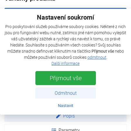
Aircon FUJI AOF14MI-KB
Nastavení soukromí
Pro poskytování služeb používáme soubory cookies. Některé z nich
Aircon FUJI AOF18MI-KB
jsou pro fungování webu nutné, zatímco jiné nám pomohou vylepšit
váš uživatelský zážitek a rychleji vás navést k tomu, co právě
Aircon FUJI AOF18MI3-KB
hledáte. Souhlasíte s používáním všech cookies? Svůj souhlas
můžete snadno definovat kliknutím na tlačítko
Přijmout vše
nebo
můžete používání souborů cookies
odmítnout
.
Aircon FUJI AOF24MI3-KB
Další informace
Aircon FUJI AOF30MI4-KB
Přijmout vše
Aircon FUJI AOF36MI5-KB
Odmítnout
Nastavit
Popis
Parametry