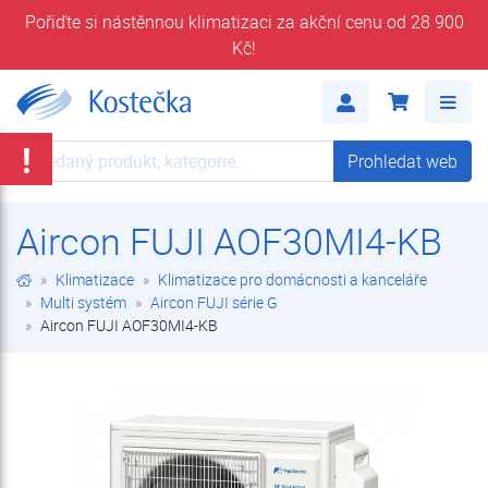
Pořiďte si nástěnnou klimatizaci za akční cenu od 28 900
Kč!
Aircon FUJI AOF30MI4-KB | Aircon FUJI série G | Multi systém | Klimatizace pro domácnosti a kanceláře | Klimatizace | E-shop | Kostečka GROUP - klimatizace | tepelná čerpadla | úprava vody
Me
!
Prohledat web
Prohledat web
Aircon FUJI AOF30MI4-KB
Klimatizace
Klimatizace pro domácnosti a kanceláře
Multi systém
Aircon FUJI série G
Aircon FUJI AOF30MI4-KB