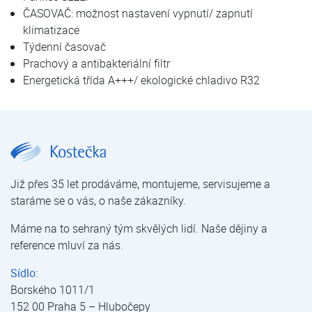
ČASOVAČ: možnost nastavení vypnutí/ zapnutí
klimatizace
Týdenní časovač
Prachový a antibakteriální filtr
Energetická třída A+++/ ekologické chladivo R32
Aircon FUJI ASF 09MI-KG | Aircon FUJI série G | Multi systém | Klimatizace pro domácnosti a kanceláře | Klimatizace | E-shop | Kostečka GROUP - klimatizace | tepelná čerpadla | úprava vody
Již přes 35 let prodáváme, montujeme, servisujeme a
staráme se o vás, o naše zákazníky.
Máme na to sehraný tým skvělých lidí. Naše dějiny a
reference mluví za nás.
Sídlo:
Borského 1011/1
152 00 Praha 5 – Hlubočepy