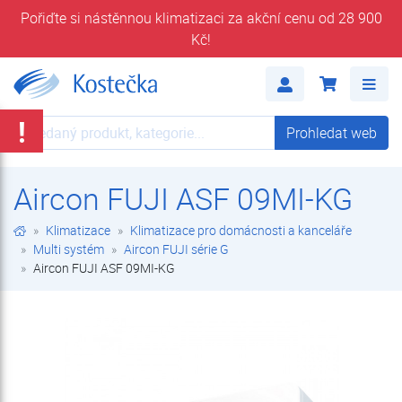
Pořiďte si nástěnnou klimatizaci za akční cenu od 28 900
Kč!
Aircon FUJI ASF 09MI-KG | Aircon FUJI série G | Multi systém | Klimatizace pro domácnosti a kanceláře | Klimatizace | E-shop | Kostečka GROUP - klimatizace | tepelná čerpadla | úprava vody
Me
!
Prohledat web
Prohledat web
Aircon FUJI ASF 09MI-KG
Klimatizace
Klimatizace pro domácnosti a kanceláře
Multi systém
Aircon FUJI série G
Aircon FUJI ASF 09MI-KG