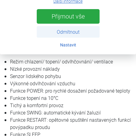
Další informace
Přijmout vše
Popis
Parametry
Odmítnout
Nastavit
Vlastnosti klimatizace:
Režim chlazení/ topení/ odvlhčovnání/ ventilace
Nízké provozní náklady
Senzor lidského pohybu
Výkonné odvlhčování vzduchu
Funkce POWER: pro rychlé dosažení požadované teploty
Funkce topení na 10°C
Tichý a komfortní provoz
Funkce SWING: automatické kývání žaluzií
Funkce RESTART: opětovné spuštění nastavených funkcí
povýpadku proudu
Funkce SLEEP