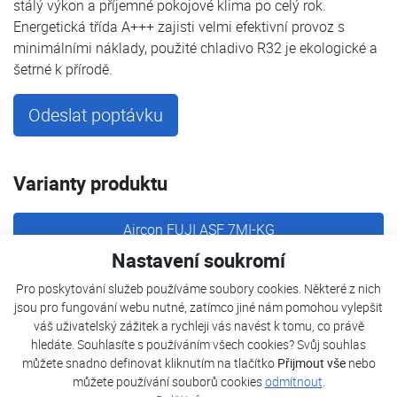
stálý výkon a příjemné pokojové klima po celý rok.
Energetická třída A+++ zajisti velmi efektivní provoz s
minimálními náklady, použité chladivo R32 je ekologické a
šetrné k přírodě.
Odeslat poptávku
Varianty produktu
Aircon FUJI ASF 7MI-KG
Nastavení soukromí
Aircon FUJI ASF 12MI-KG
Pro poskytování služeb používáme soubory cookies. Některé z nich
jsou pro fungování webu nutné, zatímco jiné nám pomohou vylepšit
Aircon FUJI ASF 09MI-KG
váš uživatelský zážitek a rychleji vás navést k tomu, co právě
hledáte. Souhlasíte s používáním všech cookies? Svůj souhlas
můžete snadno definovat kliknutím na tlačítko
Přijmout vše
nebo
Aircon FUJI ASF 14MI-KG
můžete používání souborů cookies
odmítnout
.