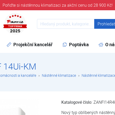
Pořiďte si nástěnnou klimatizaci za akční cenu od 28 900 Kč!
ověřeni časem 32 let
Prohledat web
Prohleda
Projekční kancelář
Poptávka
O ná
F 14Ui-KM
domácnosti a kanceláře
Nástěnné klimatizace
Nástěnné klimatizace
Katalogové číslo:
ZANFI14R
Nový typ oblíbených nástěnný