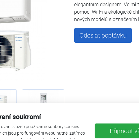
elegantním designem. Velmi t
pomocí Wi-Fi a ekologické chl
nových modelů s označením
Odeslat poptávku
vení soukromí
tování služeb používáme soubory cookies.
Přijmout v
nich jsou pro fungování webu nutné, zatímco