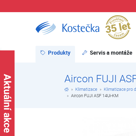
Pr
Aircon FUJI ASF 14Ui-KM | Nástěnné klimatizace Aircon FUJI | Nástěnné klimatizace | Klimatizace pro domácnosti a kanceláře | Klimatizace | E-shop | Kostečka GROUP - klimatizace | tepelná čerpadla | úprava vody
Produkty
(aktuální)
Servis a montáže
Aircon FUJI AS
Klimatizace
Klimatizace pro 
Aircon FUJI ASF 14Ui-KM