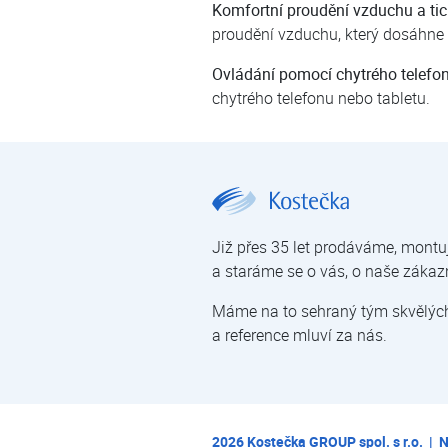
Komfortní proudění vzduchu a tic
proudění vzduchu, který dosáhne 
Ovládání pomocí chytrého telefo
chytrého telefonu nebo tabletu.
Aircon FUJI ASF 14Ui-KM | Nástěnné klimatizace Aircon FUJI | Nástěnné klimatizace | Klimatizace pro domácnosti a kanceláře | Klimatizace | E-shop | Kostečka GROUP - kli
Již přes 35 let prodáváme, montu
a staráme se o vás, o naše zákaz
Máme na to sehraný tým skvělých 
a reference mluví za nás.
2026
Kostečka GROUP spol. s r.o.
|
N