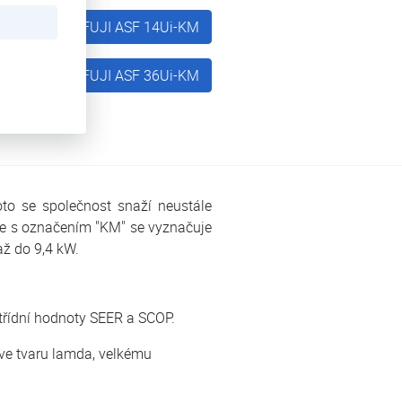
Aircon FUJI ASF 14Ui-KM
Aircon FUJI ASF 36Ui-KM
oto se společnost snaží neustále
érie s označením "KM" se vyznačuje
ž do 9,4 kW.
třídní hodnoty SEER a SCOP.
ve tvaru lamda, velkému