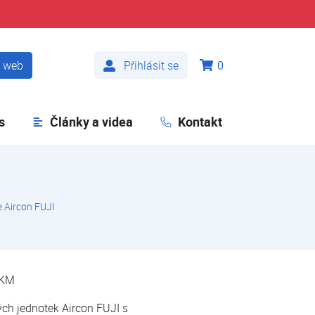
t web
Přihlásit se
0
s
Články a videa
Kontakt
 Aircon FUJI
4KM
ch jednotek Aircon FUJI s