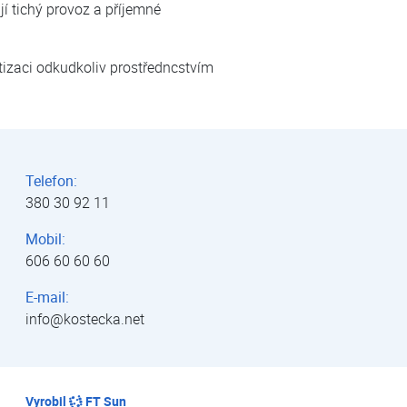
í tichý provoz a příjemné
tizaci odkudkoliv prostředncstvím
Telefon:
380 30 92 11
Mobil:
606 60 60 60
E-mail:
info@kostecka.net
Vyrobil
FT Sun