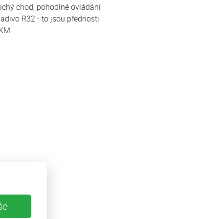
ichý chod, pohodlné ovládání
adivo R32 - to jsou přednosti
 KM.
še