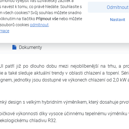
omohou vylepšit váš uživatelský zážitek a
ás navést k tomu, co právě hledáte. Souhlasíte s
Odmítnout
Aircon FUJI ASF 09Ui - KM
Aircon FUJI ASF 7Ui-KM
m všech cookies? Svůj souhlas můžete snadno
kliknutím na tlačítko
Přijmout vše
nebo můžete
Nastavit
Aircon FUJI ASF 24Ui-KM
Aircon FUJI ASF 30Ui-KM
 souborů cookies
odmítnout
.
rmace
Dokumenty
I patří již po dlouho dobu mezi nejoblíbenější na trhu, a pr
e a také sleduje aktuální trendy v oblasti chlazení a topení. S
gnem, jednotky jsou dostupné ve výkonech chlazení od 2,0 kW a
enký design s velkým hybridním výměníkem, který dosahuje prvo
ičkové výkonnosti díky vysoce účinnému tepelnému výměníku 
 ekologickému chladivu R32.