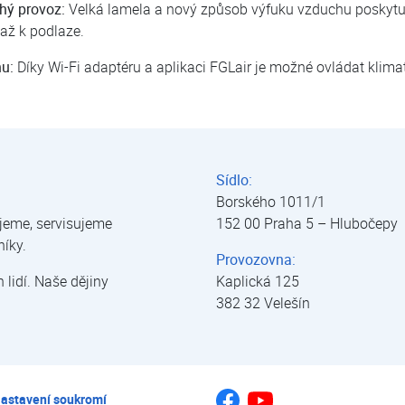
hý provoz:
Velká lamela a nový způsob výfuku vzduchu poskytuj
až k podlaze.
nu:
Díky Wi-Fi adaptéru a aplikaci FGLair je možné ovládat klima
matizace | tepelná čerpadla | úprava vody
Sídlo:
Borského 1011/1
jeme, servisujeme
152 00 Praha 5 – Hlubočepy
níky.
Provozovna:
lidí. Naše dějiny
Kaplická 125
382 32 Velešín
Jsme na Youtube
Jsme na Facebooku
astavení soukromí