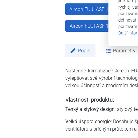
jiné nám p
rychleji v
Aircon FUJI ASF 12Ui - KM
používání
definovat 
Aircon FUJI ASF 18Ui-KM
používání
Další info
Popis
Parametry
Nástěnné klimatizace Aircon FUJ
vylepšovat své výrobní technologi
velkou účinností a moderním desi
Vlastnosti produktu:
Tenký a stylový design:
stylový t
Velká úspora energie:
Dosahuje šp
ventilátoru s příčným průtokem a