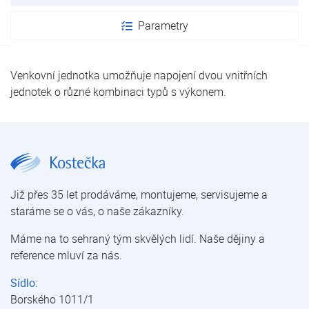
Parametry
Venkovní jednotka umožňuje napojení dvou vnitřních
jednotek o různé kombinaci typů s výkonem.
Aircon FUJI VENKOVNÍ JEDNOTKA AOF MI-KB | Aircon FUJI série G | Multi systém | Klimatizace pro domácnosti a kanceláře | Klimatizace | E-shop | Kostečka GROUP - klimatizace | tepelná čerpadla | úprava vody
Již přes 35 let prodáváme, montujeme, servisujeme a
staráme se o vás, o naše zákazníky.
Máme na to sehraný tým skvělých lidí. Naše dějiny a
reference mluví za nás.
Sídlo:
Borského 1011/1