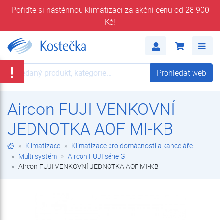
Pořiďte si nástěnnou klimatizaci za akční cenu od 28 900
Kč!
Aircon FUJI VENKOVNÍ JEDNOTKA AOF MI-KB | Aircon FUJI série G | Multi systém | Klimatizace pro domácnosti a kanceláře | Klimatizace | E-shop | Kostečka GROUP - klimatizace | tepelná čerpadla | úprava vody
Me
!
Prohledat web
Prohledat web
Aircon FUJI VENKOVNÍ
JEDNOTKA AOF MI-KB
Klimatizace
Klimatizace pro domácnosti a kanceláře
Multi systém
Aircon FUJI série G
Aircon FUJI VENKOVNÍ JEDNOTKA AOF MI-KB