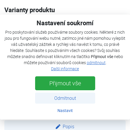
Varianty produktu
Nastavení soukromí
Aircon FUJI AOF14MI-KB
Pro poskytování služeb používáme soubory cookies. Některé z nich
jsou pro fungování webu nutné, zatímco jiné nám pomohou vylepšit
Aircon FUJI AOF18MI-KB
váš uživatelský zážitek a rychleji vás navést k tomu, co právě
hledáte. Souhlasíte s používáním všech cookies? Svůj souhlas
Aircon FUJI AOF18MI3-KB
můžete snadno definovat kliknutím na tlačítko
Přijmout vše
nebo
můžete používání souborů cookies
odmítnout
.
Další informace
Aircon FUJI AOF24MI3-KB
Přijmout vše
Aircon FUJI AOF30MI4-KB
Odmítnout
Aircon FUJI AOF36MI5-KB
Nastavit
Popis