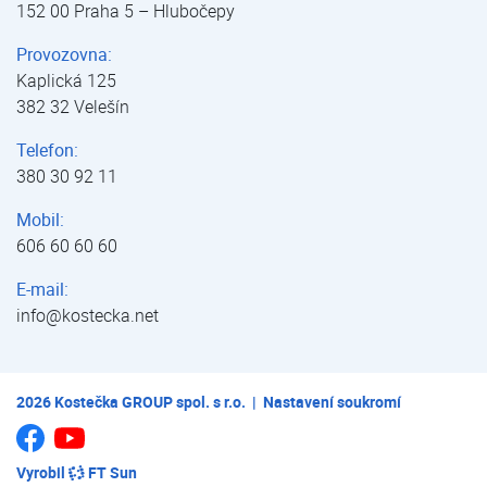
152 00 Praha 5 – Hlubočepy
Provozovna:
Kaplická 125
382 32 Velešín
Telefon:
380 30 92 11
Mobil:
606 60 60 60
E-mail:
info@kostecka.net
2026
Kostečka GROUP spol. s r.o.
|
Nastavení soukromí
Jsme na Youtube
Jsme na Facebooku
Vyrobil
FT Sun