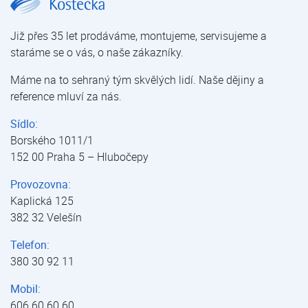
Již přes 35 let prodáváme, montujeme, servisujeme a
staráme se o vás, o naše zákazníky.
Máme na to sehraný tým skvělých lidí. Naše dějiny a
reference mluví za nás.
Sídlo:
Borského 1011/1
152 00 Praha 5 – Hlubočepy
Provozovna:
Kaplická 125
382 32 Velešín
Telefon:
380 30 92 11
Mobil:
606 60 60 60