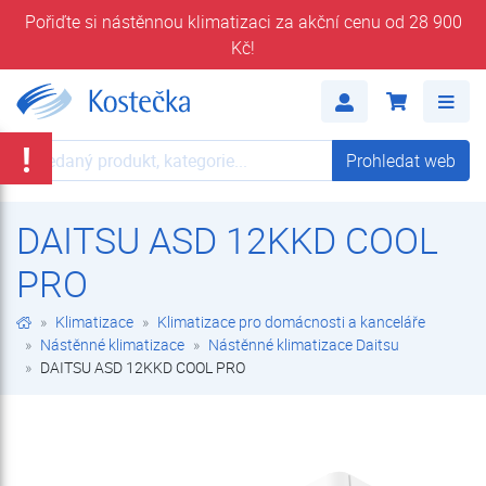
Pořiďte si nástěnnou klimatizaci za akční cenu od 28 900
Kč!
DAITSU ASD 12KKD COOL PRO | Nástěnné klimatizace Daitsu | Nástěnné klimatizace | Klimatizace pro domácnosti a kanceláře | Klimatizace | E-shop | Kostečka GROUP - klimatizace | tepelná čerpadla | úprava vody
Me
!
Prohledat web
Prohledat web
DAITSU ASD 12KKD COOL
PRO
Klimatizace
Klimatizace pro domácnosti a kanceláře
Nástěnné klimatizace
Nástěnné klimatizace Daitsu
DAITSU ASD 12KKD COOL PRO