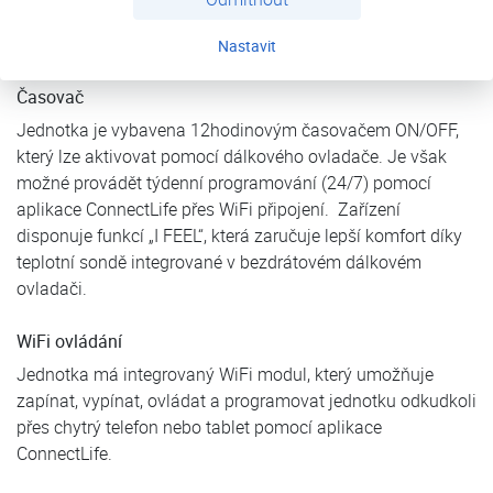
chladicí nebo topný výkon pro urychlení klimatizace
místnosti a rychlé dosažení požadované teploty.
Nastavit
Časovač
Jednotka je vybavena 12hodinovým časovačem ON/OFF,
který lze aktivovat pomocí dálkového ovladače. Je však
možné provádět týdenní programování (24/7) pomocí
aplikace ConnectLife přes WiFi připojení. Zařízení
disponuje funkcí „I FEEL“, která zaručuje lepší komfort díky
teplotní sondě integrované v bezdrátovém dálkovém
ovladači.
WiFi ovládání
Jednotka má integrovaný WiFi modul, který umožňuje
zapínat, vypínat, ovládat a programovat jednotku odkudkoli
přes chytrý telefon nebo tablet pomocí aplikace
ConnectLife.