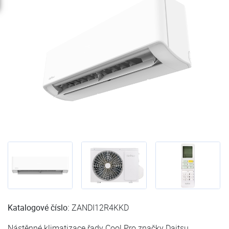
Katalogové číslo:
ZANDI12R4KKD
Nástěnné klimatizace řady Cool Pro značky Daitsu