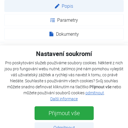
Popis
Parametry
Dokumenty
Nastavení soukromí
Chytré proudění vzduchu
V režimu chlazení proudí studený vzduch směrem ke
Pro poskytování služeb používáme soubory cookies. Některé z nich
jsou pro fungování webu nutné, zatímco jiné nám pomohou vylepšit
stropu, aby byl zajištěn nižší přímý dopad. V režimu topení
váš uživatelský zážitek a rychleji vás navést k tomu, co právě
fouká teplý vzduch směrem k podlaze, aby se zajistila
hledáte. Souhlasíte s používáním všech cookies? Svůj souhlas
rovnoměrná distribuce tepla.
můžete snadno definovat kliknutím na tlačítko
Přijmout vše
nebo
můžete používání souborů cookies
odmítnout
.
Tichý noční režim
Další informace
Regulace teploty pro maximální komfort a úsporu energie,
snížení hlučnosti jednotky. Díky DC invertorovému
Přijmout vše
kompresoru jsou otáčky motoru nižší a tím i hlučnost
jednotky. Turbo funkce pro zvýšení komfortu zvyšuje
Odmítnout