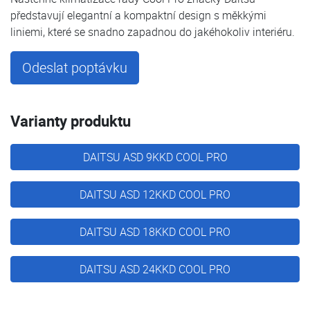
představují elegantní a kompaktní design s měkkými
liniemi, které se snadno zapadnou do jakéhokoliv interiéru.
Odeslat poptávku
Varianty produktu
DAITSU ASD 9KKD COOL PRO
DAITSU ASD 12KKD COOL PRO
DAITSU ASD 18KKD COOL PRO
DAITSU ASD 24KKD COOL PRO