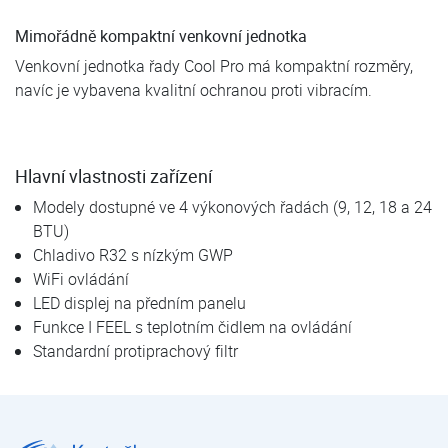
Mimořádně kompaktní venkovní jednotka
Venkovní jednotka řady Cool Pro má kompaktní rozměry,
navíc je vybavena kvalitní ochranou proti vibracím.
Hlavní vlastnosti zařízení
Modely dostupné ve 4 výkonových řadách (9, 12, 18 a 24
BTU)
Chladivo R32 s nízkým GWP
WiFi ovládání
LED displej na předním panelu
Funkce I FEEL s teplotním čidlem na ovládání
Standardní protiprachový filtr
DAITSU ASD 12KKD COOL PRO | Nástěnné klimatizace Daitsu | Nástěnné klimatizace | Klimatizace pro domácnosti a kanceláře | Klimatizace | E-shop | Kostečka GROUP - klimatizace | tepelná čerpadla | úprava vody