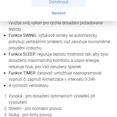
Odmítnout
5 provozních režimů:
chlazení, topení, odvlhčování,
ventilace, automatický režim
Nastavit
Funkce TURBO:
díky této funkci jednotka maximálně
využije svůj výkon pro rychlé dosažení požadované
teploty
Funkce SWING:
výfukové lamely se automaticky
pohybují vertikálním směrem, což zaručuje rovnoměrné
proudění vzduchu
Funkce SLEEP:
reguluje teplotu místnosti tak, aby bylo
dosaženo maximálního komfortu a úspor energie,
redukuje hluk, pro Váš nerušený spánek
Funkce TIMER:
časovač umožňuje naprogramovat
vypnutí či zapnutí klimatizace v intervalu 0-24h
4 rychlosti ventilátoru:
Vysoká - pro dosažení optimálních výsledků při
vysoušení
Střední - pro normální provoz
Nízká - pro tichý provoz