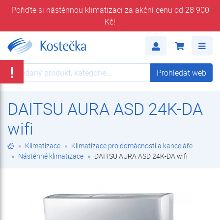
Pořiďte si nástěnnou klimatizaci za akční cenu od 28 900
Kč!
DAITSU AURA ASD 24K-DA wifi | Nástěnné klimatizace | Klimatizace pro domácnosti a kanceláře | Klimatizace | E-shop | Kostečka GROUP - klimatizace | tepelná čerpadla | úprava vody
Me
!
Prohledat web
Prohledat web
DAITSU AURA ASD 24K-DA
wifi
Klimatizace
Klimatizace pro domácnosti a kanceláře
Nástěnné klimatizace
DAITSU AURA ASD 24K-DA wifi