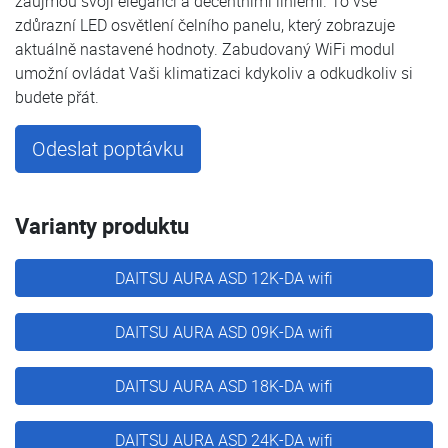
zaujmou svojí elegancí a decentními liniemi. To vše
zdůrazní LED osvětlení čelního panelu, který zobrazuje
aktuálně nastavené hodnoty. Zabudovaný WiFi modul
umožní ovládat Vaši klimatizaci kdykoliv a odkudkoliv si
budete přát.
Odeslat poptávku
Varianty produktu
DAITSU AURA ASD 12K-DA wifi
DAITSU AURA ASD 09K-DA wifi
DAITSU AURA ASD 18K-DA wifi
DAITSU AURA ASD 24K-DA wifi