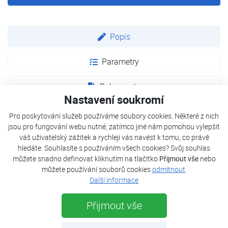
Popis
Parametry
Dokumenty
Nastavení soukromí
Pro poskytování služeb používáme soubory cookies. Některé z nich
Pět provozních režimu, kterými jsou chlazení, topení,
jsou pro fungování webu nutné, zatímco jiné nám pomohou vylepšit
odvlhčování, ventilace a automatický režim zajistí
váš uživatelský zážitek a rychleji vás navést k tomu, co právě
maximální využití zařízení během celého roku a za
hledáte. Souhlasíte s používáním všech cookies? Svůj souhlas
můžete snadno definovat kliknutím na tlačítko
Přijmout vše
nebo
každého počasí. U jednotek AURA je kladen maximální
můžete používání souborů cookies
odmítnout
.
důraz na úsporu energie, všechny modely dosahují
Další informace
energetické třídy A++. Použité ekologické chladivo R32
navíc výrazně snižuje dopad na životní prostředí.
Přijmout vše
VLASTNOSTI JEDNOTKY: