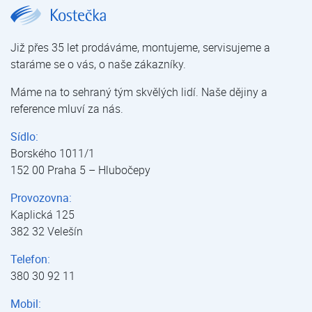
DAITSU AURA ASD 24K-DA wifi | Nástěnné klimatizace | Klimatizace pro domácnosti a kanceláře | Klimatizace | E-shop | Kostečka GROUP - klimatizace | tepelná čerpadla | úprava vody
Již přes 35 let prodáváme, montujeme, servisujeme a
staráme se o vás, o naše zákazníky.
Máme na to sehraný tým skvělých lidí. Naše dějiny a
reference mluví za nás.
Sídlo:
Borského 1011/1
152 00 Praha 5 – Hlubočepy
Provozovna:
Kaplická 125
382 32 Velešín
Telefon:
380 30 92 11
Mobil: