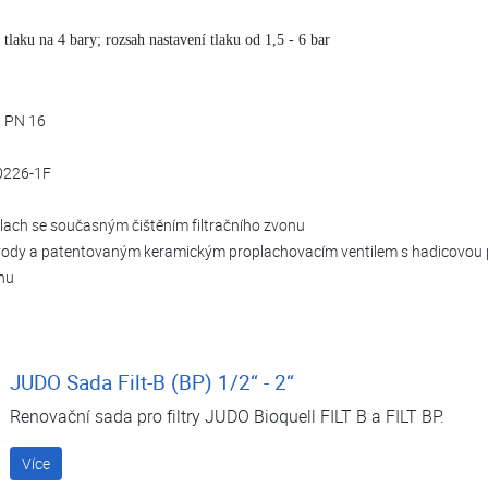
tlaku na 4 bary; rozsah nastavení tlaku od 1,5 - 6 bar
tu PN 16
10226-1F
plach se současným čištěním filtračního zvonu
ody a patentovaným keramickým proplachovacím ventilem s hadicovou 
hu
JUDO Sada Filt-B (BP) 1/2“ - 2“
Renovační sada pro filtry JUDO Bioquell FILT B a FILT BP.
Více