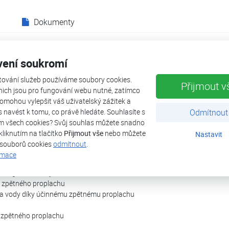
Dokumenty
 (dříve JUKO-LF) se zpětným proplachem chrání vodní potrubí, armatury a p
vení soukromí
. Ve filtrech JUDO voda protéká sítem zvenčí dovnitř. Tím se zachytí hrubé 
tování služeb používáme soubory cookies.
během okamžiku se zpětně propláchne bez přerušení dodávky vody. Filtr
Přijmout v
nich jsou pro fungování webu nutné, zatímco
ventilem vyrobeným z high-tech keramiky. Díky tomu jsou obzvláště spol
omohou vylepšit váš uživatelský zážitek a
ás navést k tomu, co právě hledáte. Souhlasíte s
Odmítnout
m všech cookies? Svůj souhlas můžete snadno
ecku
kliknutím na tlačítko
Přijmout vše
nebo můžete
Nastavit
stic
 souborů cookies
odmítnout
.
t
rmace
oplachování
nologii keramických disků
 zpětného proplachu
ba vody díky účinnému zpětnému proplachu
l zpětného proplachu