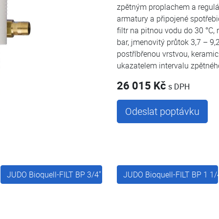
zpětným proplachem a regulát
armatury a připojené spotřebi
filtr na pitnou vodu do 30 °C,
bar, jmenovitý průtok 3,7 – 9
postříbřenou vrstvou, kerami
ukazatelem intervalu zpětnéh
26 015 Kč
s DPH
Odeslat poptávku
JUDO Bioquell-FILT BP 3/4"
JUDO Bioquell-FILT BP 1 1/