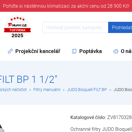
Pořiďte si nástěnnou klimatizaci za akční cenu od 28 900 Kč!
ověřeni časem 32 let
Prohledat web
Prohleda
Projekční kancelář
Poptávka
O ná
ILT BP 1 1/2"
ických nečistot
Filtry manuální
JUDO Bioquell FILT BP
JUDO Bioq
Katalogové číslo:
ZV8170328
Ochranné filtry JUDO Bioquell