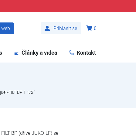
t web
Přihlásit se
0
s
Články a videa
Kontakt
uell-FILT BP 1 1/2"
 FILT BP (dříve JUKO-LF) se