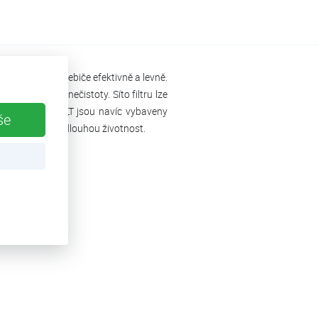
řipojené spotřebiče efektivně a levně.
i jemnozrnné nečistoty. Síto filtru lze
y Bioquell®-FILT jsou navíc vybaveny
še
ehlivé a mají dlouhou životnost.