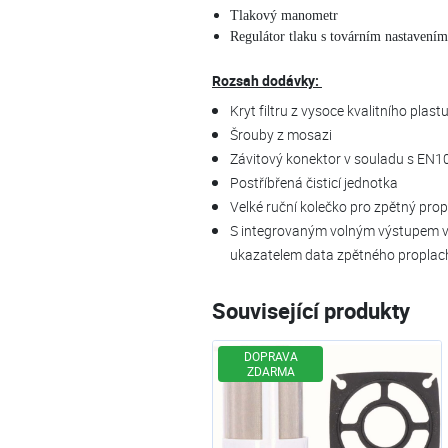
Tlakový manometr
Regulátor tlaku s továrním nastavením 
Rozsah dodávky:
Kryt filtru z vysoce kvalitního plas
Šrouby z mosazi
Závitový konektor v souladu s EN
Postříbřená čisticí jednotka
Velké ruční kolečko pro zpětný pro
S integrovaným volným výstupem v
ukazatelem data zpětného proplac
Související produkty
DOPRAVA
ZDARMA