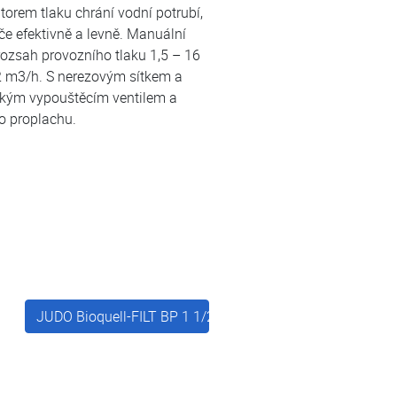
orem tlaku chrání vodní potrubí,
če efektivně a levně. Manuální
 rozsah provozního tlaku 1,5 – 16
,2 m3/h. S nerezovým sítkem a
ckým vypouštěcím ventilem a
o proplachu.
4"
JUDO Bioquell-FILT BP 1 1/2"