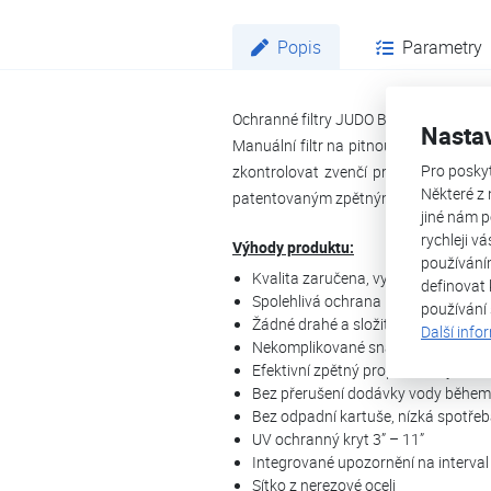
Popis
Parametry
Ochranné filtry JUDO Bioquell FILT BP
Nasta
Manuální filtr na pitnou vodu do 30 °C
Pro posky
zkontrolovat zvenčí průhledítkem a 
Některé z 
patentovaným zpětným proplachovacím 
jiné nám p
rychleji v
Výhody produktu:
používání
Kvalita zaručena, vyrobeno v Něm
definovat 
Spolehlivá ochrana proti vniknutí čá
používání
Žádné drahé a složité výměny kaze
Další info
Nekomplikované snadné zpětné pr
Efektivní zpětný proplach díky tech
Bez přerušení dodávky vody během
Bez odpadní kartuše, nízká spotře
UV ochranný kryt 3” – 11”
Integrované upozornění na interva
Sítko z nerezové oceli