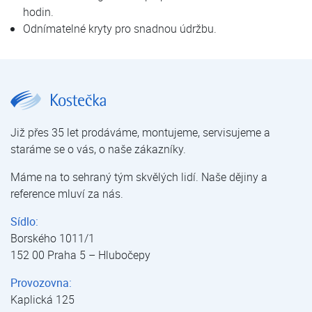
hodin.
Odnímatelné kryty pro snadnou údržbu.
JUDO Bioquell-SOFT 15 | Bioquell-SOFT | Změkčovače vody | Úprava vody | E-shop | Kostečka GROUP - klimatizace | tepelná čerpadla | úprava vody
Již přes 35 let prodáváme, montujeme, servisujeme a
staráme se o vás, o naše zákazníky.
Máme na to sehraný tým skvělých lidí. Naše dějiny a
reference mluví za nás.
Sídlo:
Borského 1011/1
152 00 Praha 5 – Hlubočepy
Provozovna:
Kaplická 125