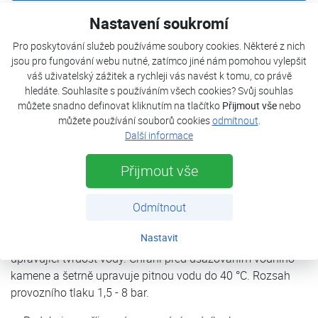
Nastavení soukromí
JUDO Bioquell-SOFT 65
Pro poskytování služeb používáme soubory cookies. Některé z nich
jsou pro fungování webu nutné, zatímco jiné nám pomohou vylepšit
JUDO Bioquell-SOFT 100
váš uživatelský zážitek a rychleji vás navést k tomu, co právě
hledáte. Souhlasíte s používáním všech cookies? Svůj souhlas
můžete snadno definovat kliknutím na tlačítko
Přijmout vše
nebo
Popis
můžete používání souborů cookies
odmítnout
.
Další informace
Parametry
Přijmout vše
Dokumenty
Odmítnout
Nastavit
JUDO BIOQUELL®-SOFT - Plně automatická jednotka
upravující tvrdost vody. Chrání před usazováním vodního
kamene a šetrně upravuje pitnou vodu do 40 °C. Rozsah
provozního tlaku 1,5 - 8 bar.