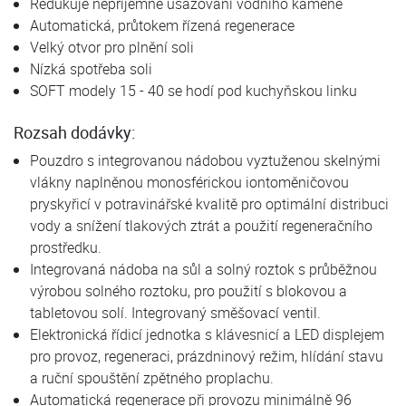
Redukuje nepříjemné usazování vodního kamene
Automatická, průtokem řízená regenerace
Velký otvor pro plnění soli
Nízká spotřeba soli
SOFT modely 15 - 40 se hodí pod kuchyňskou linku
Rozsah dodávky:
Pouzdro s integrovanou nádobou vyztuženou skelnými
vlákny naplněnou monosférickou iontoměničovou
pryskyřicí v potravinářské kvalitě pro optimální distribuci
vody a snížení tlakových ztrát a použití regeneračního
prostředku.
Integrovaná nádoba na sůl a solný roztok s průběžnou
výrobou solného roztoku, pro použití s blokovou a
tabletovou solí. Integrovaný směšovací ventil.
Elektronická řídicí jednotka s klávesnicí a LED displejem
pro provoz, regeneraci, prázdninový režim, hlídání stavu
a ruční spouštění zpětného proplachu.
Automatická regenerace při provozu minimálně 96