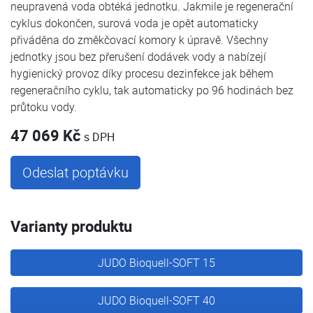
neupravená voda obtéká jednotku. Jakmile je regenerační
cyklus dokončen, surová voda je opět automaticky
přiváděna do změkčovací komory k úpravě. Všechny
jednotky jsou bez přerušení dodávek vody a nabízejí
hygienický provoz díky procesu dezinfekce jak během
regeneračního cyklu, tak automaticky po 96 hodinách bez
průtoku vody.
47 069 Kč
s DPH
Odeslat poptávku
Varianty produktu
JUDO Bioquell-SOFT 15
JUDO Bioquell-SOFT 40