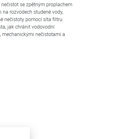
h nečistot se zpětným proplachem
ci na rozvodech studené vody,
 nečistoty pomocí síta filtru.
a, jak chránit vodovodní
zí, mechanickými nečistotami a