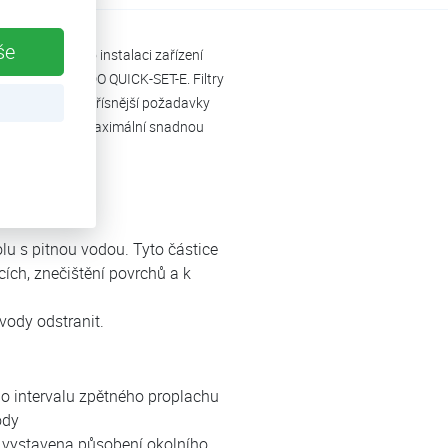
še
lní místo pro instalaci zařízení
atentovaný JUDO QUICK-SET-E. Filtry
veň splňují nejpřísnější požadavky
vody a nabízejí maximální snadnou
lu s pitnou vodou. Tyto částice
ích, znečištění povrchů a k
 vody odstranit.
 intervalu zpětného proplachu
ody
a vystavena působení okolního