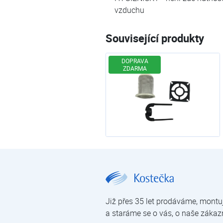
vzduchu
Související produkty
DOPRAVA
ZDARMA
JUDO EASY-FILT-B 1 1/4" | JUDO Easy | Filtry manuální | Filtrace mechanických nečistot | Úprava vody | E-shop | Kostečka GROUP - klimatizace | tepelná čerpadla | úprava vody
Již přes 35 let prodáváme, montu
a staráme se o vás, o naše zákaz