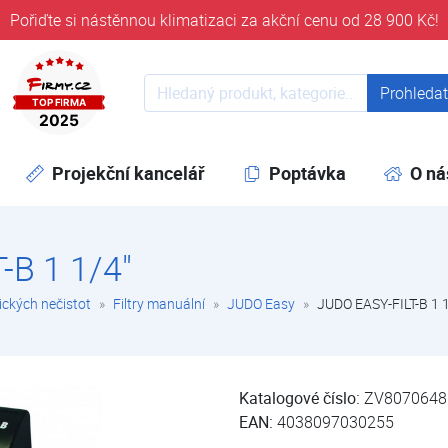
Pořiďte si nástěnnou klimatizaci za akční cenu od 28 900 Kč!
ověřeni časem 32 let
Prohledat web
Prohleda
Projekční kancelář
Poptávka
O ná
-B 1 1/4"
ických nečistot
Filtry manuální
JUDO Easy
JUDO EASY-FILT-B 1 
Katalogové číslo:
ZV8070648
EAN:
4038097030255