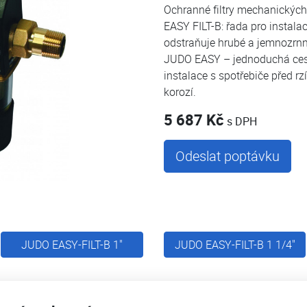
Ochranné filtry mechanickýc
EASY FILT-B: řada pro instala
odstraňuje hrubé a jemnozrnné
JUDO EASY – jednoduchá cest
instalace s spotřebiče před r
korozí.
5 687 Kč
s DPH
Odeslat poptávku
JUDO EASY-FILT-B 1"
JUDO EASY-FILT-B 1 1/4"
Dokumenty