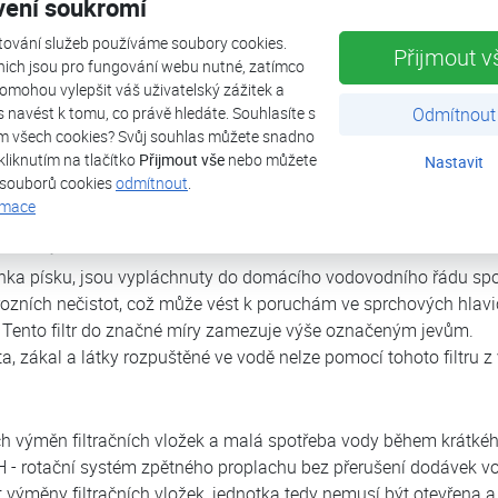
vení soukromí
tování služeb používáme soubory cookies.
Přijmout v
 vodovodním haváriím, usazeninám, mechanickým nečistotám a korozi. Ideá
nich jsou pro fungování webu nutné, zatímco
. Rychlou a bezproblémovou instalaci produktů řady JUDO EASY zajistí p
omohou vylepšit váš uživatelský zážitek a
ás navést k tomu, co právě hledáte. Souhlasíte s
Odmítnout
 ochranu potrubních systémů, příslušenství, armatur a spotřebičů, a záro
m všech cookies? Svůj souhlas můžete snadno
 Používají se k odstranění nežádoucích částic v suspenzi již na přívodu 
kliknutím na tlačítko
Přijmout vše
nebo můžete
Nastavit
 souborů cookies
odmítnout
.
ené pitné vodě o maximální teplotě do 30 °C (86°F)
rmace
istoty pomocí síta filtru:
zrnka písku, jsou vypláchnuty do domácího vodovodního řádu spo
zních nečistot, což může vést k poruchám ve sprchových hlavic
. Tento filtr do značné míry zamezuje výše označeným jevům.
ta, zákal a látky rozpuštěné ve vodě nelze pomocí tohoto filtru z
výměn filtračních vložek a malá spotřeba vody během krátkého
rotační systém zpětného proplachu bez přerušení dodávek v
 výměny filtračních vložek, jednotka tedy nemusí být otevřena 