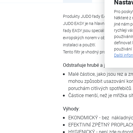
Nasta
Pro posky
Produkty JUDO řady EASY chrání proti
Některé z 
JUDO EASY je na hlavním přívodu vody
jiné nám p
rychleji v
řady EASY jsou speciálně navrženy pro
používání
evropských norem v oblasti pitné vody.
definovat 
instalaci a použití.
používání
Tento filtr je vhodný pro užití ve stud
Další info
Odstraňuje hrubé a jemnozrnné neč
Malé částice, jako jsou rez a 
mohou způsobit usazování koro
poruchám citlivých spotřebičů
Částice menší, než je mřížka sí
Výhody:
EKONOMICKÝ - bez nákladných 
EFEKTIVNÍ ZPĚTNÝ PROPLACH - 
HYGIENICKÝ - není zde nutnost