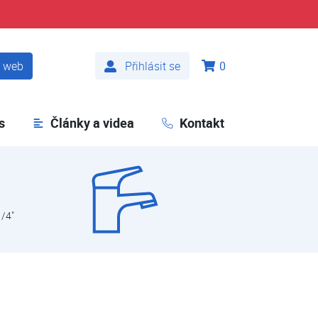
t web
Přihlásit se
0
s
Články a videa
Kontakt
1/4"