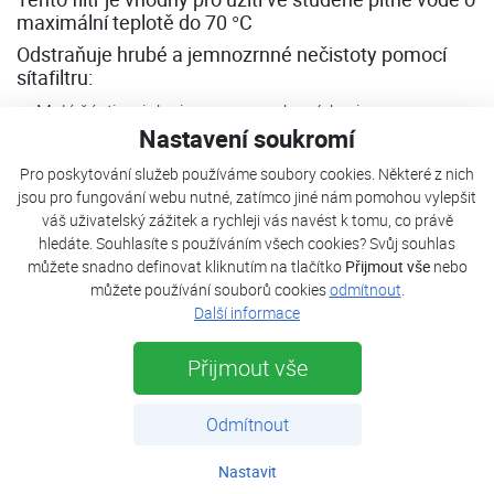
maximální teplotě do 70 °C
Odstraňuje hrubé a jemnozrnné nečistoty pomocí
sítafiltru:
Malé částice, jako jsou rez a zrnka písku, jsou
Nastavení soukromí
vypláchnuty do domácího vodovodního řádu spolu s
pitnou vodou. Tyto částice mohou způsobit usazování
Pro poskytování služeb používáme soubory cookies. Některé z nich
korozních nečistot, což může vést k poruchám ve
jsou pro fungování webu nutné, zatímco jiné nám pomohou vylepšit
sprchových hlavicích, znečištění povrchů a k poruchám
váš uživatelský zážitek a rychleji vás navést k tomu, co právě
citlivých spotřebičů. Tento filtr do značné míry zamezuje
hledáte. Souhlasíte s používáním všech cookies? Svůj souhlas
můžete snadno definovat kliknutím na tlačítko
Přijmout vše
nebo
výše označeným jevům.
můžete používání souborů cookies
odmítnout
.
Částice menší, než je mřížka síta, z, zákal a látky
Další informace
rozpuštěné ve vodě nelze pomocí tohoto filtru z vody
odstranit.
Přijmout vše
Výhody:
Odmítnout
EKONOMICKÝ
- bez nákladných výměn filtračních
vložek a malá spotřeba vody během krátkého intervalu
Nastavit
zpětného proplachu