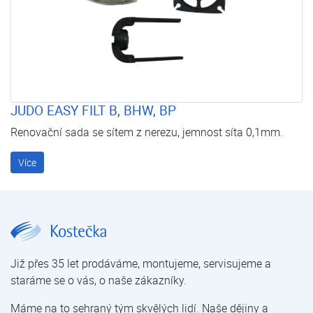
JUDO EASY FILT B, BHW, BP
Renovační sada se sítem z nerezu, jemnost síta 0,1mm.
Více
JUDO EASY-FILT-BHW 3/4" | JUDO Easy | Filtry manuální | Filtrace mechanických nečistot | Úprava vody | E-shop | Kostečka GROUP - klimatizace | tepelná čerpadla | úprava vody
Již přes 35 let prodáváme, montujeme, servisujeme a
staráme se o vás, o naše zákazníky.
Máme na to sehraný tým skvělých lidí. Naše dějiny a