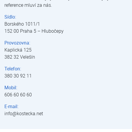
reference mluví za nás.
Sídlo:
Borského 1011/1
152 00 Praha 5 – Hlubočepy
Provozovna:
Kaplická 125
382 32 Velešín
Telefon:
380 30 92 11
Mobil:
606 60 60 60
E-mail:
info@kostecka.net