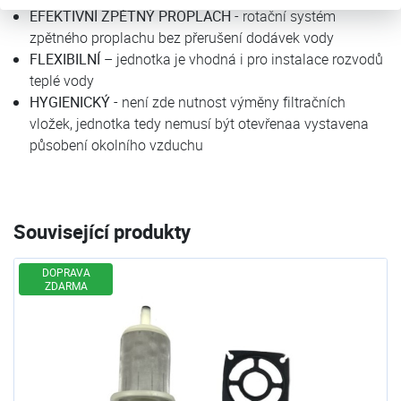
EFEKTIVNÍ ZPĚTNÝ PROPLACH
- rotační systém
zpětného proplachu bez přerušení dodávek vody
FLEXIBILNÍ
– jednotka je vhodná i pro instalace rozvodů
teplé vody
HYGIENICKÝ
- není zde nutnost výměny filtračních
vložek, jednotka tedy nemusí být otevřenaa vystavena
působení okolního vzduchu
Související produkty
DOPRAVA
ZDARMA