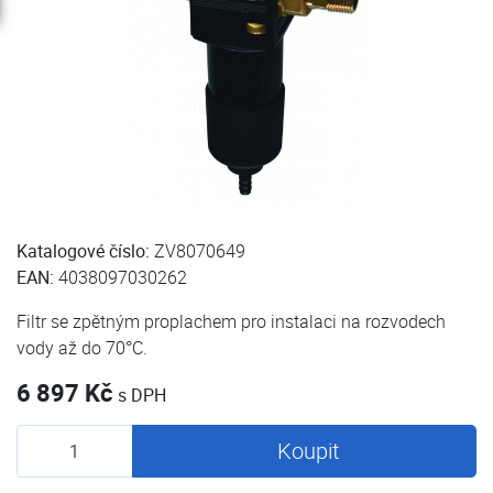
Katalogové číslo:
ZV8070649
EAN:
4038097030262
Filtr se zpětným proplachem pro instalaci na rozvodech
vody až do 70°C.
6 897 Kč
s DPH
Koupit