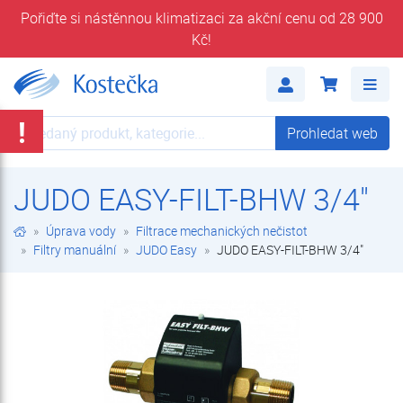
Pořiďte si nástěnnou klimatizaci za akční cenu od 28 900
Kč!
JUDO EASY-FILT-BHW 3/4" | JUDO Easy | Filtry manuální | Filtrace mechanických nečistot | Úprava vody | E-shop | Kostečka GROUP - klimatizace | tepelná čerpadla | úprava vody
Me
!
Prohledat web
Prohledat web
JUDO EASY-FILT-BHW 3/4"
Úprava vody
Filtrace mechanických nečistot
Filtry manuální
JUDO Easy
JUDO EASY-FILT-BHW 3/4"