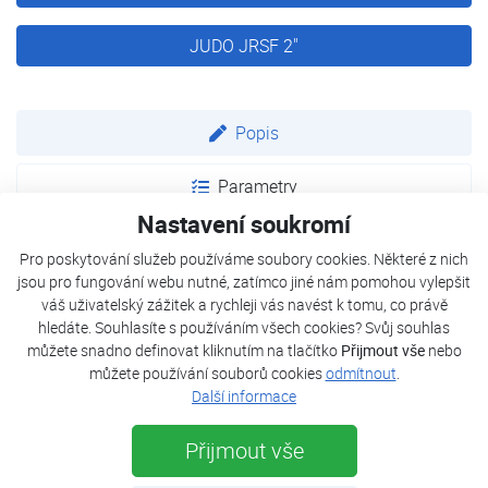
JUDO JRSF 2"
Popis
Parametry
Nastavení soukromí
Dokumenty
Pro poskytování služeb používáme soubory cookies. Některé z nich
jsou pro fungování webu nutné, zatímco jiné nám pomohou vylepšit
váš uživatelský zážitek a rychleji vás navést k tomu, co právě
V potrubí pitné vody jsou unášeny částice pevných látek
hledáte. Souhlasíte s používáním všech cookies? Svůj souhlas
(rzi, písku), které se usazují na stěnách porubí a způsobují
můžete snadno definovat kliknutím na tlačítko
Přijmout vše
nebo
obávanou důlkovou korozi. Zanášejí domovní rozvody,
můžete používání souborů cookies
odmítnout
.
poškozují obzvláště pákové baterie s keramickými
Další informace
talířovými ventily, termostatické směšovací ventily, dochází
Přijmout vše
k zanášení ohřívačů vody, splachovačů, kotlů topení,
radiátorů, čerpadel, praček nebo myček. Aby se zabránilo