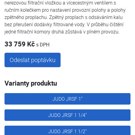
nerezovou filtrační vložkou a vícecestným ventilem s
ručním kolečkem pro nastavení provozní polohy a polohy
zpětného proplachu. Zpětný proplach s odsáváním kalu
bez přerušení dodávky filtrované vody. V průběhu čištění
jedné filtrační komory druhá zůstává v plném provozu.
33 759 Kč
s DPH
Odeslat poptávku
Varianty produktu
JUDO JRSF 1"
JUDO JRSF 1 1/4"
JUDO JRSF 1 1/2"