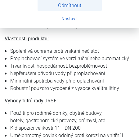
korozi a usazování, je filtrace vody nutná. Konstrukční řada
Odmítnout
filtrů se zpětným proplachem JUDO je určena pro
domácnosti i průmysl s vysokým průtokovým výkonem od
Nastavit
4 do 200m3 / hod. (3/4" - DN200).
Vlastnosti produktu:
Spolehlivá ochrana proti vnikání nečistot
Proplachovací systém ve verzi ruční nebo automatický
Trvanlivost, hospodárnost, bezproblémovost
Nepřerušení přívodu vody při proplachování
Minimální spotřeba vody při proplachování
Robustní pouzdro vyrobené z vysoce kvalitní litiny
Výhody filtrů řady JRSF:
Použití pro rodinné domky, obytné budovy,
hotely, gastronomické provozy, průmysl, atd.
K dispozici velikosti 1" – DN 200
Umělohmotný povlak odolný proti korozi na vnitřní i