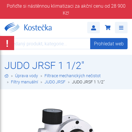
Pořiďte si nástěnnou klimatizaci za akční cenu od 28 900
Kč!
JUDO JRSF 1 1/2" | JUDO JRSF | Filtry manuální | Filtrace mechanických nečistot | Úprava vody | E-shop | Kostečka GROUP - klimatizace | tepelná čerpadla | úprava vody
Me
!
Prohledat web
Prohledat web
JUDO JRSF 1 1/2"
Úprava vody
Filtrace mechanických nečistot
Filtry manuální
JUDO JRSF
JUDO JRSF 1 1/2"