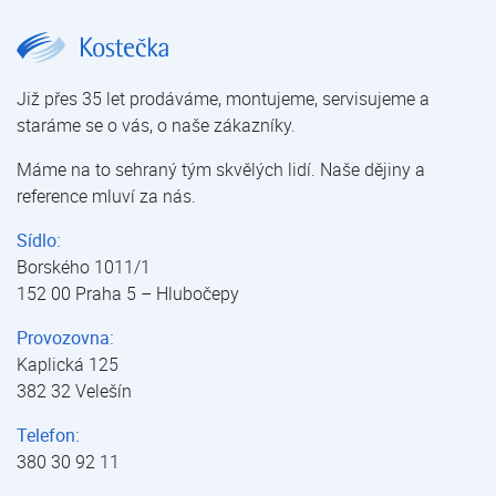
JUDO JRSF 1 1/2" | JUDO JRSF | Filtry manuální | Filtrace mechanických nečistot | Úprava vody | E-shop | Kostečka GROUP - klimatizace | tepelná čerpadla | úprava vody
Již přes 35 let prodáváme, montujeme, servisujeme a
staráme se o vás, o naše zákazníky.
Máme na to sehraný tým skvělých lidí. Naše dějiny a
reference mluví za nás.
Sídlo:
Borského 1011/1
152 00 Praha 5 – Hlubočepy
Provozovna:
Kaplická 125
382 32 Velešín
Telefon:
380 30 92 11