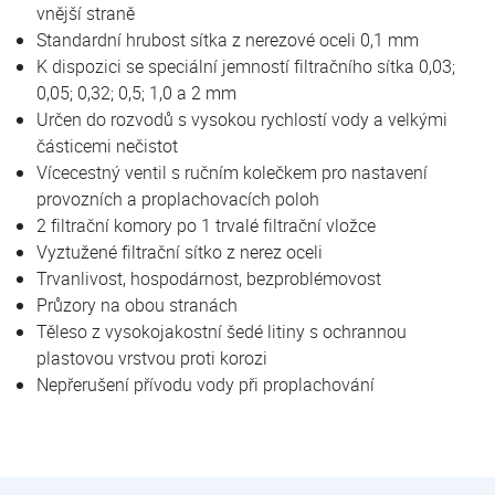
vnější straně
Standardní hrubost sítka z nerezové oceli 0,1 mm
K dispozici se speciální jemností filtračního sítka 0,03;
0,05; 0,32; 0,5; 1,0 a 2 mm
Určen do rozvodů s vysokou rychlostí vody a velkými
částicemi nečistot
Vícecestný ventil s ručním kolečkem pro nastavení
provozních a proplachovacích poloh
2 filtrační komory po 1 trvalé filtrační vložce
Vyztužené filtrační sítko z nerez oceli
Trvanlivost, hospodárnost, bezproblémovost
Průzory na obou stranách
Těleso z vysokojakostní šedé litiny s ochrannou
plastovou vrstvou proti korozi
Nepřerušení přívodu vody při proplachování