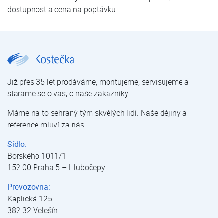
dostupnost a cena na poptávku.
JUDO Renovačním sada se sítem | JUDO Promi | Filtry manuální | Filtrace mechanických nečistot | Úprava vody | E-shop | Kostečka GROUP - klimatizace | tepelná čerpadla | úprava vody
Již přes 35 let prodáváme, montujeme, servisujeme a
staráme se o vás, o naše zákazníky.
Máme na to sehraný tým skvělých lidí. Naše dějiny a
reference mluví za nás.
Sídlo:
Borského 1011/1
152 00 Praha 5 – Hlubočepy
Provozovna:
Kaplická 125
382 32 Velešín