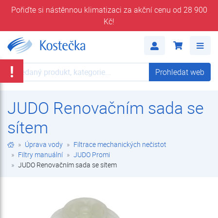
Pořiďte si nástěnnou klimatizaci za akční cenu od 28 900
Kč!
JUDO Renovačním sada se sítem | JUDO Promi | Filtry manuální | Filtrace mechanických nečistot | Úprava vody | E-shop | Kostečka GROUP - klimatizace | tepelná čerpadla | úprava vody
Me
!
Prohledat web
Prohledat web
JUDO Renovačním sada se
sítem
Úprava vody
Filtrace mechanických nečistot
Filtry manuální
JUDO Promi
JUDO Renovačním sada se sítem