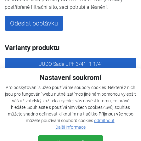
postříbřené filtrační síto, sací potrubí a těsnění.
Odeslat poptávku
Varianty produktu
JUDO Sada JPF 3/4" - 1 1/4"
Nastavení soukromí
JUDO Sada JPF 1 1/2“ - DN65
Pro poskytování služeb používáme soubory cookies. Některé z nich
jsou pro fungování webu nutné, zatímco jiné nám pomohou vylepšit
JUDO Sada JPF DN80 - DN200
váš uživatelský zážitek a rychleji vás navést k tomu, co právě
hledáte. Souhlasíte s používáním všech cookies? Svůj souhlas
můžete snadno definovat kliknutím na tlačítko
Přijmout vše
nebo
můžete používání souborů cookies
odmítnout
.
Popis
Další informace
Parametry