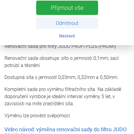
Přijmout vše
Popis
Odmítnout
Parametry
Nastavit
Renovační sada pro filtry JUDO PROFI PLUS (PROMI)
Renovační sada obsahuje: síto o jemnosti 0,1mm; sací
potrubí a těsnění.
Dostupná síta s jemností 0,03mm, 0,32mm a 0,50mm.
Kompletní sada pro výměnu filtračního síta. Na základě
doporučení výrobce je ideální interval výměny 5 let, v
závislosti na míře znečištění síta.
Výměnu lze provést svépomocí.
Video návod: výměna renovační sady do filtru JUDO