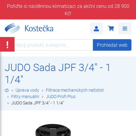
Pořiďte si nástěnnou klimatizaci za akční cenu od 28 900
Kč!
JUDO Sada JPF 3/4" - 1 1/4" | JUDO Profi Plus | Filtry manuální | Filtrace mechanických nečistot | Úprava vody | E-shop | Kostečka GROUP - klimatizace | tepelná čerpadla | úprava vody
Me
!
Prohledat web
Prohledat web
JUDO Sada JPF 3/4" - 1
1/4"
Úprava vody
Filtrace mechanických nečistot
Filtry manuální
JUDO Profi Plus
JUDO Sada JPF 3/4" - 1 1/4"