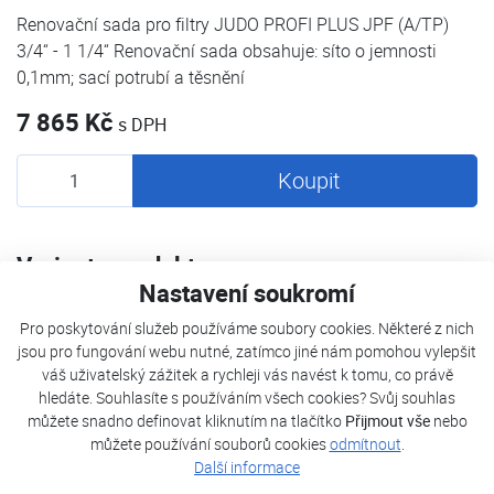
Renovační sada pro filtry JUDO PROFI PLUS JPF (A/TP)
3/4“ - 1 1/4“ Renovační sada obsahuje: síto o jemnosti
0,1mm; sací potrubí a těsnění
7 865 Kč
s DPH
Koupit
Varianty produktu
Nastavení soukromí
JUDO Sada JPF 3/4" - 1 1/4"
Pro poskytování služeb používáme soubory cookies. Některé z nich
jsou pro fungování webu nutné, zatímco jiné nám pomohou vylepšit
váš uživatelský zážitek a rychleji vás navést k tomu, co právě
JUDO Sada JPF 1 1/2“ - DN65
hledáte. Souhlasíte s používáním všech cookies? Svůj souhlas
můžete snadno definovat kliknutím na tlačítko
Přijmout vše
nebo
JUDO Sada JPF DN80 - DN200
můžete používání souborů cookies
odmítnout
.
Další informace