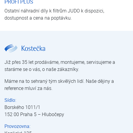
PROFI PLUS
Ostatní náhradní díly k filtrům JUDO k dispozici,
dostupnost a cena na poptávku.
JUDO Sada JPF 3/4" - 1 1/4" | JUDO Profi Plus | Filtry manuální | Filtrace mechanických nečistot | Úprava vody | E-shop | Kostečka GROUP - klimatizace | tepelná čerpadla | úprava vody
Již přes 35 let prodáváme, montujeme, servisujeme a
staráme se o vás, o naše zákazníky.
Máme na to sehraný tým skvělých lidí. Naše dějiny a
reference mluví za nás.
Sídlo:
Borského 1011/1
152 00 Praha 5 – Hlubočepy
Provozovna: